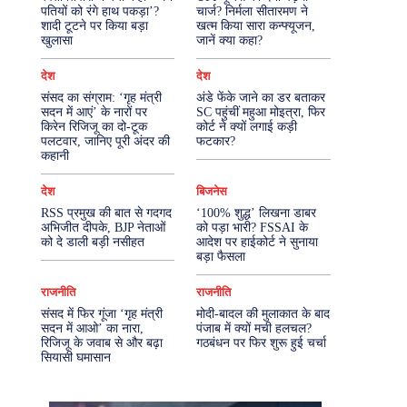
पतियों को रंगे हाथ पकड़ा’?
चार्ज? निर्मला सीतारमण ने
शादी टूटने पर किया बड़ा
खत्म किया सारा कन्फ्यूजन,
More
खुलासा
जानें क्या कहा?
देश
देश
संसद का संग्राम: ‘गृह मंत्री
अंडे फेंके जाने का डर बताकर
सदन में आएं’ के नारों पर
SC पहुंचीं महुआ मोइत्रा, फिर
किरेन रिजिजू का दो-टूक
कोर्ट ने क्यों लगाई कड़ी
पलटवार, जानिए पूरी अंदर की
फटकार?
कहानी
देश
बिजनेस
RSS प्रमुख की बात से गदगद
‘100% शुद्ध’ लिखना डाबर
अभिजीत दीपके, BJP नेताओं
को पड़ा भारी? FSSAI के
को दे डाली बड़ी नसीहत
आदेश पर हाईकोर्ट ने सुनाया
बड़ा फैसला
राजनीति
राजनीति
संसद में फिर गूंजा ‘गृह मंत्री
मोदी-बादल की मुलाकात के बाद
सदन में आओ’ का नारा,
पंजाब में क्यों मची हलचल?
रिजिजू के जवाब से और बढ़ा
गठबंधन पर फिर शुरू हुई चर्चा
सियासी घमासान