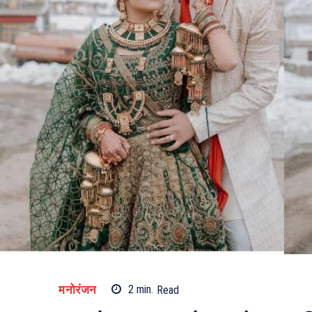
मनोरंजन
2
min.
Read