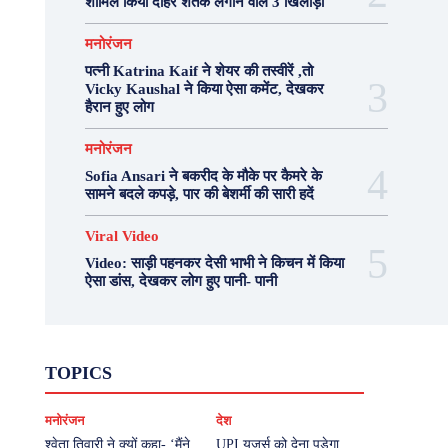
शामिल किया दोहरे शतक लगाने वाले 3 खिलाड़ी
मनोरंजन
पत्नी Katrina Kaif ने शेयर की तस्वीरें ,तो
Vicky Kaushal ने किया ऐसा कमेंट, देखकर
हैरान हुए लोग
मनोरंजन
Sofia Ansari ने बकरीद के मौके पर कैमरे के
सामने बदले कपड़े, पार की बेशर्मी की सारी हदें
Viral Video
Video: साड़ी पहनकर देसी भाभी ने किचन में किया
ऐसा डांस, देखकर लोग हुए पानी- पानी
Fashion
Health
Lifestyle
News
TOPICS
Photography
Recipes
Sport
Travel
UP
Viral Video
एस्ट्रो
करियर
क्रिकेट
मनोरंजन
देश
खेल
टेक्नोलॉजी
दुनिया
देश
बिजनेस
मनोरंजन
राजनीति
वास्तु शास्त्र
श्वेता तिवारी ने क्यों कहा- ‘मैंने
UPI यूजर्स को देना पड़ेगा