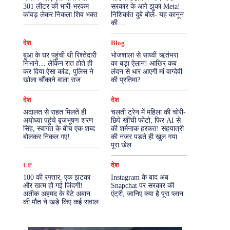
301 लीटर की भारी-भरकम
सरकार के आगे झुका Meta!
कांवड़ लेकर निकला शिव भक्त
निशिकांत दुबे बोले- यह कानून
More
की…
देश
Blog
बुआ के घर पहुंची थी रिश्तेदारी
भोजशाला से साध्वी ऋतंभरा
निभाने… लेकिन रात होते ही
का बड़ा ऐलान! आखिर कब
कर दिया ऐसा कांड, पुलिस ने
लंदन से धार आएगी मां वाग्देवी
खोला चौंकाने वाला राज
की प्रतिमा?
देश
देश
अदालत से राहत मिलते ही
चलती ट्रेन में महिला की चोरी-
अयोध्या पहुंचे बृजभूषण शरण
छिपे खींची फोटो, फिर AI से
सिंह, स्वागत के बीच एक शब्द
की शर्मनाक हरकत! सहयात्री
बोलकर निकल गए!
की नजर पड़ते ही खुल गया
पूरा खेल
UP
देश
100 की रफ्तार, एक झटका
Instagram के बाद अब
और खत्म हो गई जिंदगी!
Snapchat पर सरकार की
अतीक अहमद के बेटे अबान
एंट्री, जानिए क्या है पूरा प्लान
की मौत ने खड़े किए कई सवाल