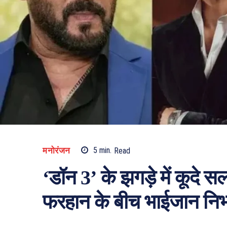
मनोरंजन
5
min.
Read
‘डॉन 3’ के झगड़े में कूदे
फरहान के बीच भाईजान निभाए