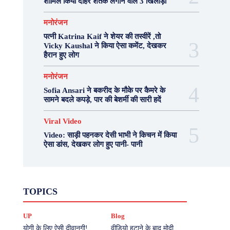
शामिल किया दोहरे शतक लगाने वाले 3 खिलाड़ी
मनोरंजन
पत्नी Katrina Kaif ने शेयर की तस्वीरें ,तो
Vicky Kaushal ने किया ऐसा कमेंट, देखकर
हैरान हुए लोग
मनोरंजन
Sofia Ansari ने बकरीद के मौके पर कैमरे के
सामने बदले कपड़े, पार की बेशर्मी की सारी हदें
Viral Video
Video: साड़ी पहनकर देसी भाभी ने किचन में किया
ऐसा डांस, देखकर लोग हुए पानी- पानी
Fashion
Health
Lifestyle
News
TOPICS
Photography
Recipes
Sport
Travel
UP
Viral Video
एस्ट्रो
करियर
क्रिकेट
UP
Blog
खेल
टेक्नोलॉजी
दुनिया
देश
बिजनेस
मनोरंजन
राजनीति
वास्तु शास्त्र
योगी के लिए ऐसी दीवानगी!
वीडियो हटाने के बाद मोदी