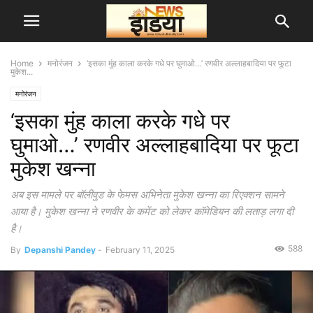
Home
मनोरंजन
‘इसका मुंह काला करके गधे पर घुमाओ…’ रणवीर अल्लाहबादिया पर फूटा
मुकेश...
मनोरंजन
‘इसका मुंह काला करके गधे पर
घुमाओ…’ रणवीर अल्लाहबादिया पर फूटा
मुकेश खन्ना
अब इस मामले पर बॉलीवुड के फेमस अभिनेता मुकेश खन्ना का रिएक्शन सामने
आया है। मुकेश खन्ना ने रणवीर के कमेंट को लेकर कॉमेडियन की लताड़ लगा दी
है।
588
By
Depanshi Pandey
-
February 11, 2025