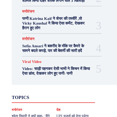
शामिल किया दोहरे शतक लगाने वाले 3 खिलाड़ी
मनोरंजन
पत्नी Katrina Kaif ने शेयर की तस्वीरें ,तो
Vicky Kaushal ने किया ऐसा कमेंट, देखकर
हैरान हुए लोग
मनोरंजन
Sofia Ansari ने बकरीद के मौके पर कैमरे के
सामने बदले कपड़े, पार की बेशर्मी की सारी हदें
Viral Video
Video: साड़ी पहनकर देसी भाभी ने किचन में किया
ऐसा डांस, देखकर लोग हुए पानी- पानी
Fashion
Health
Lifestyle
News
TOPICS
Photography
Recipes
Sport
Travel
UP
Viral Video
एस्ट्रो
करियर
क्रिकेट
मनोरंजन
देश
खेल
टेक्नोलॉजी
दुनिया
देश
बिजनेस
मनोरंजन
राजनीति
वास्तु शास्त्र
श्वेता तिवारी ने क्यों कहा- ‘मैंने
UPI यूजर्स को देना पड़ेगा