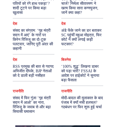
पतियों को रंगे हाथ पकड़ा’?
चार्ज? निर्मला सीतारमण ने
शादी टूटने पर किया बड़ा
खत्म किया सारा कन्फ्यूजन,
More
खुलासा
जानें क्या कहा?
देश
देश
संसद का संग्राम: ‘गृह मंत्री
अंडे फेंके जाने का डर बताकर
सदन में आएं’ के नारों पर
SC पहुंचीं महुआ मोइत्रा, फिर
किरेन रिजिजू का दो-टूक
कोर्ट ने क्यों लगाई कड़ी
पलटवार, जानिए पूरी अंदर की
फटकार?
कहानी
देश
बिजनेस
RSS प्रमुख की बात से गदगद
‘100% शुद्ध’ लिखना डाबर
अभिजीत दीपके, BJP नेताओं
को पड़ा भारी? FSSAI के
को दे डाली बड़ी नसीहत
आदेश पर हाईकोर्ट ने सुनाया
बड़ा फैसला
राजनीति
राजनीति
संसद में फिर गूंजा ‘गृह मंत्री
मोदी-बादल की मुलाकात के बाद
सदन में आओ’ का नारा,
पंजाब में क्यों मची हलचल?
रिजिजू के जवाब से और बढ़ा
गठबंधन पर फिर शुरू हुई चर्चा
सियासी घमासान