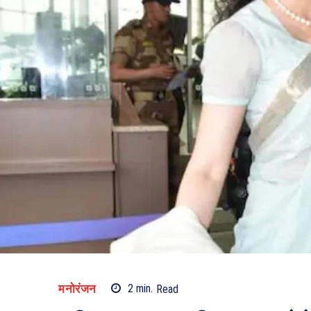
मनोरंजन
2
min.
Read