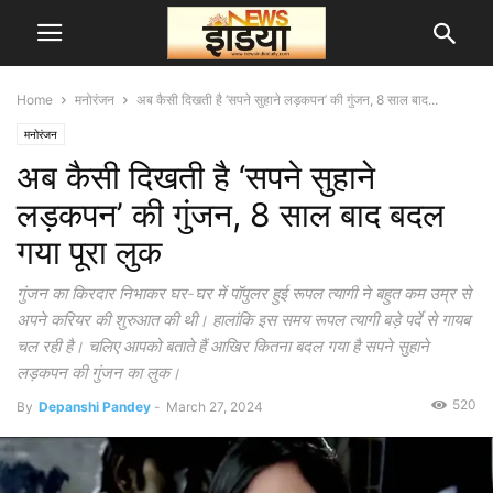
Home
मनोरंजन
अब कैसी दिखती है ‘सपने सुहाने लड़कपन’ की गुंजन, 8 साल बाद...
मनोरंजन
अब कैसी दिखती है ‘सपने सुहाने
लड़कपन’ की गुंजन, 8 साल बाद बदल
गया पूरा लुक
गुंजन का किरदार निभाकर घर-घर में पॉपुलर हुई रूपल त्यागी ने बहुत कम उम्र से
अपने करियर की शुरुआत की थी। हालांकि इस समय रूपल त्यागी बड़े पर्दे से गायब
चल रही है। चलिए आपको बताते हैं आखिर कितना बदल गया है सपने सुहाने
लड़कपन की गुंजन का लुक।
520
By
Depanshi Pandey
-
March 27, 2024