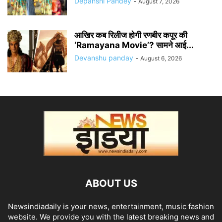
Depanshi Pandey
-
August 7, 2026
आखिर कब रिलीज होगी रणबीर कपूर की
‘Ramayana Movie’? सामने आई...
Devanshu panday
-
August 6, 2026
ABOUT US
Newsindiadaily is your news, entertainment, music fashion
website. We provide you with the latest breaking news and