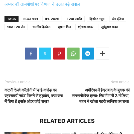
अय्यर की ताजपोशी पर दिग्गज ने उठाए बड़े सवाल
TAGS
BCCI चयन
IPL 2026
T20I स्क्वॉड
क्रिकेट न्यूज
टीम इंडिया
भारत T20 टीम
भारतीय क्रिकेट
शुभमन गिल
श्रेयस अय्यर
सूर्यकुमार यादव
Previous article
Next article
कटनी रेलवे कॉलोनी में ‘ढाई करोड़ का
अमेरिका में हैदराबाद के युवक की
रहस्यमयी सांप’ मिलने से हड़कंप, क्या सच
सनसनीखेज हत्या: सिर में मारीं 3 गोलियां,
में छिपा है इसके अंदर कोई राज़?
बहन ने खोला गहरी साजिश का राज!
RELATED ARTICLES