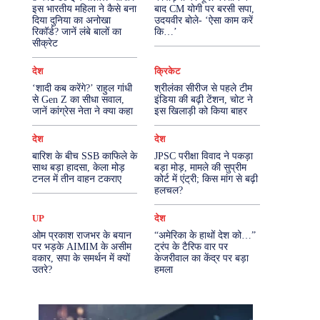
इस भारतीय महिला ने कैसे बना
बाद CM योगी पर बरसी सपा,
दिया दुनिया का अनोखा
उदयवीर बोले- ‘ऐसा काम करें
More
रिकॉर्ड? जानें लंबे बालों का
कि…’
सीक्रेट
देश
क्रिकेट
‘शादी कब करेंगे?’ राहुल गांधी
श्रीलंका सीरीज से पहले टीम
से Gen Z का सीधा सवाल,
इंडिया की बढ़ी टेंशन, चोट ने
जानें कांग्रेस नेता ने क्या कहा
इस खिलाड़ी को किया बाहर
देश
देश
बारिश के बीच SSB काफिले के
JPSC परीक्षा विवाद ने पकड़ा
साथ बड़ा हादसा, केला मोड़
बड़ा मोड़, मामले की सुप्रीम
टनल में तीन वाहन टकराए
कोर्ट में एंट्री; किस मांग से बढ़ी
हलचल?
UP
देश
ओम प्रकाश राजभर के बयान
“अमेरिका के हाथों देश को…”
पर भड़के AIMIM के असीम
ट्रंप के टैरिफ वार पर
वकार, सपा के समर्थन में क्यों
केजरीवाल का केंद्र पर बड़ा
उतरे?
हमला