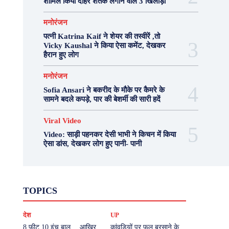
शामिल किया दोहरे शतक लगाने वाले 3 खिलाड़ी
मनोरंजन
पत्नी Katrina Kaif ने शेयर की तस्वीरें ,तो
Vicky Kaushal ने किया ऐसा कमेंट, देखकर
हैरान हुए लोग
मनोरंजन
Sofia Ansari ने बकरीद के मौके पर कैमरे के
सामने बदले कपड़े, पार की बेशर्मी की सारी हदें
Viral Video
Video: साड़ी पहनकर देसी भाभी ने किचन में किया
ऐसा डांस, देखकर लोग हुए पानी- पानी
Fashion
Health
Lifestyle
News
TOPICS
Photography
Recipes
Sport
Travel
UP
Viral Video
एस्ट्रो
करियर
क्रिकेट
देश
UP
खेल
टेक्नोलॉजी
दुनिया
देश
बिजनेस
मनोरंजन
राजनीति
वास्तु शास्त्र
8 फीट 10 इंच बाल… आखिर
कांवड़ियों पर फूल बरसाने के