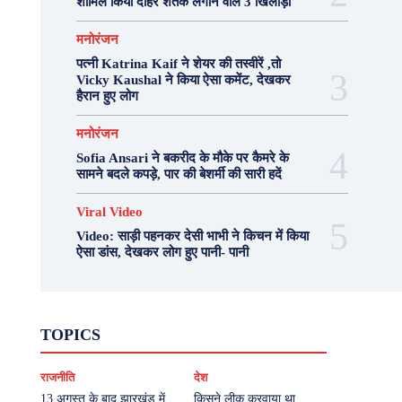
शामिल किया दोहरे शतक लगाने वाले 3 खिलाड़ी
मनोरंजन
पत्नी Katrina Kaif ने शेयर की तस्वीरें ,तो
Vicky Kaushal ने किया ऐसा कमेंट, देखकर
हैरान हुए लोग
मनोरंजन
Sofia Ansari ने बकरीद के मौके पर कैमरे के
सामने बदले कपड़े, पार की बेशर्मी की सारी हदें
Viral Video
Video: साड़ी पहनकर देसी भाभी ने किचन में किया
ऐसा डांस, देखकर लोग हुए पानी- पानी
Fashion
Health
Lifestyle
News
TOPICS
Photography
Recipes
Sport
Travel
UP
Viral Video
एस्ट्रो
करियर
क्रिकेट
राजनीति
देश
खेल
टेक्नोलॉजी
दुनिया
देश
बिजनेस
मनोरंजन
राजनीति
वास्तु शास्त्र
13 अगस्त के बाद झारखंड में
किसने लीक करवाया था