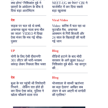
क्या होगा? निशिकांत दुबे ने
NEET-UG का पेपर? CBI ने
छात्रों के आंदोलन के बीच दे
चार्जशीट में कर दिया सबसे
More
दिया बड़ा अल्टीमेटम
बड़ा खुलासा
देश
Viral Video
सड़क पर चल रहे थे बच्चे,
Video: बारिश में चल रहा था
अचानक खुला नाला बना मौत
फुटबॉल मैच, अचानक
का जाल! VIDEO में दिखा
आसमान से गिरी बिजली और
ऐसा मंजर कि मच गई चीख-
24 साल के खिलाड़ी की चली
पुकार
गई जान
UP
Blog
योगी के लिए ऐसी दीवानगी!
वीडियो हटाने के बाद मोदी
301 लीटर की भारी-भरकम
सरकार के आगे झुका Meta!
कांवड़ लेकर निकला शिव भक्त
निशिकांत दुबे बोले- यह कानून
की…
देश
Blog
बुआ के घर पहुंची थी रिश्तेदारी
भोजशाला से साध्वी ऋतंभरा
निभाने… लेकिन रात होते ही
का बड़ा ऐलान! आखिर कब
कर दिया ऐसा कांड, पुलिस ने
लंदन से धार आएगी मां वाग्देवी
खोला चौंकाने वाला राज
की प्रतिमा?