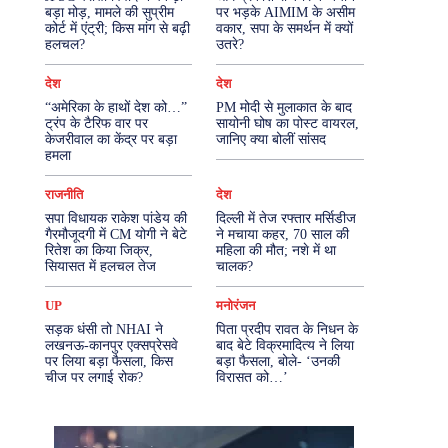
बड़ा मोड़, मामले की सुप्रीम
पर भड़के AIMIM के असीम
कोर्ट में एंट्री; किस मांग से बढ़ी
वकार, सपा के समर्थन में क्यों
More
हलचल?
उतरे?
देश
देश
“अमेरिका के हाथों देश को…”
PM मोदी से मुलाकात के बाद
ट्रंप के टैरिफ वार पर
सायोनी घोष का पोस्ट वायरल,
केजरीवाल का केंद्र पर बड़ा
जानिए क्या बोलीं सांसद
हमला
राजनीति
देश
सपा विधायक राकेश पांडेय की
दिल्ली में तेज रफ्तार मर्सिडीज
गैरमौजूदगी में CM योगी ने बेटे
ने मचाया कहर, 70 साल की
रितेश का किया जिक्र,
महिला की मौत; नशे में था
सियासत में हलचल तेज
चालक?
UP
मनोरंजन
सड़क धंसी तो NHAI ने
पिता प्रदीप रावत के निधन के
लखनऊ-कानपुर एक्सप्रेसवे
बाद बेटे विक्रमादित्य ने लिया
पर लिया बड़ा फैसला, किस
बड़ा फैसला, बोले- ‘उनकी
चीज पर लगाई रोक?
विरासत को…’