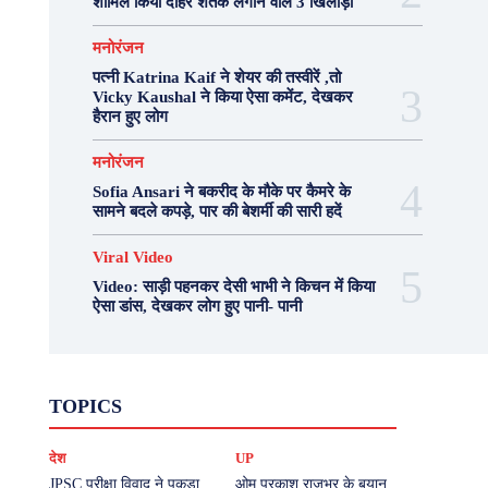
शामिल किया दोहरे शतक लगाने वाले 3 खिलाड़ी
मनोरंजन
पत्नी Katrina Kaif ने शेयर की तस्वीरें ,तो
Vicky Kaushal ने किया ऐसा कमेंट, देखकर
हैरान हुए लोग
मनोरंजन
Sofia Ansari ने बकरीद के मौके पर कैमरे के
सामने बदले कपड़े, पार की बेशर्मी की सारी हदें
Viral Video
Video: साड़ी पहनकर देसी भाभी ने किचन में किया
ऐसा डांस, देखकर लोग हुए पानी- पानी
Fashion
Health
Lifestyle
News
TOPICS
Photography
Recipes
Sport
Travel
UP
Viral Video
एस्ट्रो
करियर
क्रिकेट
देश
UP
खेल
टेक्नोलॉजी
दुनिया
देश
बिजनेस
मनोरंजन
राजनीति
वास्तु शास्त्र
JPSC परीक्षा विवाद ने पकड़ा
ओम प्रकाश राजभर के बयान