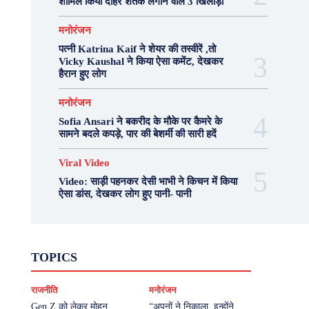
शामिल किया दोहरे शतक लगाने वाले 3 खिलाड़ी
मनोरंजन
पत्नी Katrina Kaif ने शेयर की तस्वीरें ,तो
Vicky Kaushal ने किया ऐसा कमेंट, देखकर
हैरान हुए लोग
मनोरंजन
Sofia Ansari ने बकरीद के मौके पर कैमरे के
सामने बदले कपड़े, पार की बेशर्मी की सारी हदें
Viral Video
Video: साड़ी पहनकर देसी भाभी ने किचन में किया
ऐसा डांस, देखकर लोग हुए पानी- पानी
Fashion
Health
Lifestyle
News
TOPICS
Photography
Recipes
Sport
Travel
UP
Viral Video
एस्ट्रो
करियर
क्रिकेट
राजनीति
मनोरंजन
खेल
टेक्नोलॉजी
दुनिया
देश
बिजनेस
मनोरंजन
राजनीति
वास्तु शास्त्र
Gen Z को लेकर मोहन
“अपनों ने निकाला, इन्होंने