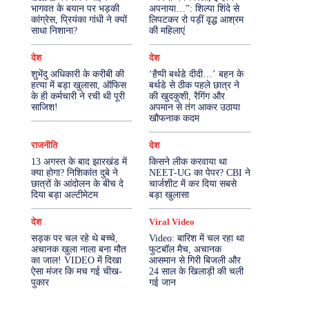
भागवत के बयान पर भड़की
अपनाया…”: शिल्पा शिंदे से
कांग्रेस, प्रियंका गांधी ने क्यों
लिपटकर रो पड़ीं वृद्ध आश्रम
More
साधा निशाना?
की महिलाएं
देश
देश
शुभेंदु अधिकारी के करीबी की
‘हैप्पी बर्थडे दीदी…’ बहन के
हत्या में बड़ा खुलासा, ऑफिस
बर्थडे से ठीक पहले छात्र ने
के ही कर्मचारी ने रची थी पूरी
की खुदकुशी, रैगिंग और
साजिश!
अपमान से तंग आकर उठाया
खौफनाक कदम
राजनीति
देश
13 अगस्त के बाद झारखंड में
किसने लीक करवाया था
क्या होगा? निशिकांत दुबे ने
NEET-UG का पेपर? CBI ने
छात्रों के आंदोलन के बीच दे
चार्जशीट में कर दिया सबसे
दिया बड़ा अल्टीमेटम
बड़ा खुलासा
देश
Viral Video
सड़क पर चल रहे थे बच्चे,
Video: बारिश में चल रहा था
अचानक खुला नाला बना मौत
फुटबॉल मैच, अचानक
का जाल! VIDEO में दिखा
आसमान से गिरी बिजली और
ऐसा मंजर कि मच गई चीख-
24 साल के खिलाड़ी की चली
पुकार
गई जान