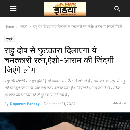
Home
एस्ट्रो
राहु दोष से छुटकारा दिलाएगा ये चमत्कारी रत्न,ऐशो-आराम की जिंदगी जिएंगे
लोग
एस्ट्रो
राहु दोष से छुटकारा दिलाएगा ये
चमत्कारी रत्न,ऐशो-आराम की जिंदगी
जिएंगे लोग
राहु की स्थिति मजबूत होती है तो जीवन भर पैसों में खेलते हैं। ज्योतिष शास्त्र में राहु
को मजबूत करने के लिए एक रत्न बताया गया है। जिसको धारण करने से अनेक
प्रकार की परेशानियों से छुटकारा मिलता है।
439
By
Depanshi Pandey
-
December 21, 2024