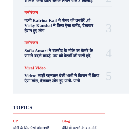
शामिल किया दोहरे शतक लगाने वाले 3 खिलाड़ी
मनोरंजन
पत्नी Katrina Kaif ने शेयर की तस्वीरें ,तो
Vicky Kaushal ने किया ऐसा कमेंट, देखकर
हैरान हुए लोग
मनोरंजन
Sofia Ansari ने बकरीद के मौके पर कैमरे के
सामने बदले कपड़े, पार की बेशर्मी की सारी हदें
Viral Video
Video: साड़ी पहनकर देसी भाभी ने किचन में किया
ऐसा डांस, देखकर लोग हुए पानी- पानी
Fashion
Health
Lifestyle
News
TOPICS
Photography
Recipes
Sport
Travel
UP
Viral Video
एस्ट्रो
करियर
क्रिकेट
UP
Blog
खेल
टेक्नोलॉजी
दुनिया
देश
बिजनेस
मनोरंजन
राजनीति
वास्तु शास्त्र
योगी के लिए ऐसी दीवानगी!
वीडियो हटाने के बाद मोदी