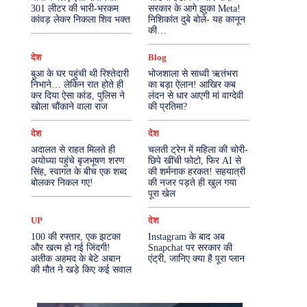
301 लीटर की भारी-भरकम
सरकार के आगे झुका Meta!
कांवड़ लेकर निकला शिव भक्त
निशिकांत दुबे बोले- यह कानून
More
की…
देश
Blog
बुआ के घर पहुंची थी रिश्तेदारी
भोजशाला से साध्वी ऋतंभरा
निभाने… लेकिन रात होते ही
का बड़ा ऐलान! आखिर कब
कर दिया ऐसा कांड, पुलिस ने
लंदन से धार आएगी मां वाग्देवी
खोला चौंकाने वाला राज
की प्रतिमा?
देश
देश
अदालत से राहत मिलते ही
चलती ट्रेन में महिला की चोरी-
अयोध्या पहुंचे बृजभूषण शरण
छिपे खींची फोटो, फिर AI से
सिंह, स्वागत के बीच एक शब्द
की शर्मनाक हरकत! सहयात्री
बोलकर निकल गए!
की नजर पड़ते ही खुल गया
पूरा खेल
UP
देश
100 की रफ्तार, एक झटका
Instagram के बाद अब
और खत्म हो गई जिंदगी!
Snapchat पर सरकार की
अतीक अहमद के बेटे अबान
एंट्री, जानिए क्या है पूरा प्लान
की मौत ने खड़े किए कई सवाल