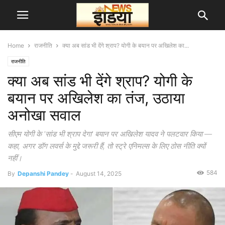
Home
राजनीति
क्या अब सांड भी देंगे श्राप? योगी के बयान पर अखिलेश का...
राजनीति
क्या अब सांड भी देंगे श्राप? योगी के
बयान पर अखिलेश का तंज, उठाया
अनोखा सवाल
सीएम योगी के 'सांड भी श्राप देगा' बयान पर अखिलेश यादव ने पलटवार किया —
कहा, अगर डॉग लवर्स के मुद्दे जरूरी हैं, तो स्ट्रे एनिमल्स के लिए ठोस नीति क्यों
नहीं।
584
By
Depanshi Pandey
-
August 14, 2025