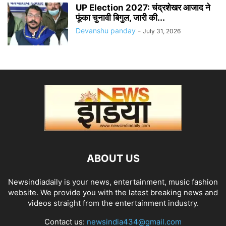
UP Election 2027: चंद्रशेखर आजाद ने
फूंका चुनावी बिगुल, जारी की...
Devanshu panday
-
July 31, 2026
ABOUT US
Newsindiadaily is your news, entertainment, music fashion
website. We provide you with the latest breaking news and
videos straight from the entertainment industry.
Contact us:
newsindia434@gmail.com