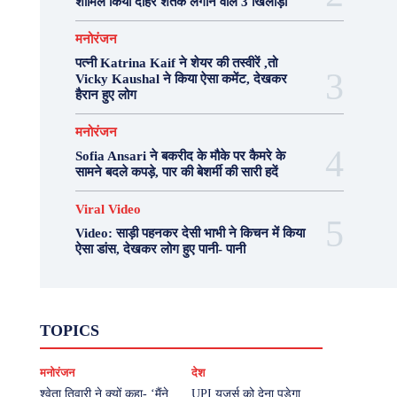
शामिल किया दोहरे शतक लगाने वाले 3 खिलाड़ी
मनोरंजन
पत्नी Katrina Kaif ने शेयर की तस्वीरें ,तो
Vicky Kaushal ने किया ऐसा कमेंट, देखकर
हैरान हुए लोग
मनोरंजन
Sofia Ansari ने बकरीद के मौके पर कैमरे के
सामने बदले कपड़े, पार की बेशर्मी की सारी हदें
Viral Video
Video: साड़ी पहनकर देसी भाभी ने किचन में किया
ऐसा डांस, देखकर लोग हुए पानी- पानी
Fashion
Health
Lifestyle
News
TOPICS
Photography
Recipes
Sport
Travel
UP
Viral Video
एस्ट्रो
करियर
क्रिकेट
मनोरंजन
देश
खेल
टेक्नोलॉजी
दुनिया
देश
बिजनेस
मनोरंजन
राजनीति
वास्तु शास्त्र
श्वेता तिवारी ने क्यों कहा- ‘मैंने
UPI यूजर्स को देना पड़ेगा