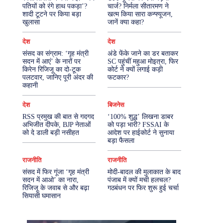
पतियों को रंगे हाथ पकड़ा’?
चार्ज? निर्मला सीतारमण ने
शादी टूटने पर किया बड़ा
खत्म किया सारा कन्फ्यूजन,
More
खुलासा
जानें क्या कहा?
देश
देश
संसद का संग्राम: ‘गृह मंत्री
अंडे फेंके जाने का डर बताकर
सदन में आएं’ के नारों पर
SC पहुंचीं महुआ मोइत्रा, फिर
किरेन रिजिजू का दो-टूक
कोर्ट ने क्यों लगाई कड़ी
पलटवार, जानिए पूरी अंदर की
फटकार?
कहानी
देश
बिजनेस
RSS प्रमुख की बात से गदगद
‘100% शुद्ध’ लिखना डाबर
अभिजीत दीपके, BJP नेताओं
को पड़ा भारी? FSSAI के
को दे डाली बड़ी नसीहत
आदेश पर हाईकोर्ट ने सुनाया
बड़ा फैसला
राजनीति
राजनीति
संसद में फिर गूंजा ‘गृह मंत्री
मोदी-बादल की मुलाकात के बाद
सदन में आओ’ का नारा,
पंजाब में क्यों मची हलचल?
रिजिजू के जवाब से और बढ़ा
गठबंधन पर फिर शुरू हुई चर्चा
सियासी घमासान