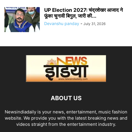
UP Election 2027: चंद्रशेखर आजाद ने
फूंका चुनावी बिगुल, जारी की...
Devanshu panday
-
July 31, 2026
ABOUT US
Newsindiadaily is your news, entertainment, music fashion
website. We provide you with the latest breaking news and
videos straight from the entertainment industry.