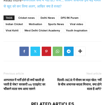
Read more-
केजरीवाल केस में नहीं हटीं जज… लेकिन अचानक इस बड़े मामले
से खुद को कर लिया अलग, आखिर क्या है वजह?
TAGS
Cricket news
Delhi News
DPS RK Puram
Indian Cricket
Motivation
Sports News
Viral video
Virat Kohli
West Delhi Cricket Academy
Youth Inspiration
Previous article
Next article
अस्पताल में भर्ती होते ही क्यों खाली हो
दिल्ली-NCR में मौसम का बड़ा खेल: गर्मी
जाती है जेब? सरकारी vs प्राइवेट का
के बीच अचानक बदला मिजाज, क्या होने
चौंकाने वाला सच आया सामने
वाला है आगे?
RELATED ARTICLES