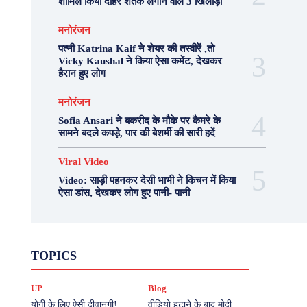
शामिल किया दोहरे शतक लगाने वाले 3 खिलाड़ी
मनोरंजन
पत्नी Katrina Kaif ने शेयर की तस्वीरें ,तो
Vicky Kaushal ने किया ऐसा कमेंट, देखकर
हैरान हुए लोग
मनोरंजन
Sofia Ansari ने बकरीद के मौके पर कैमरे के
सामने बदले कपड़े, पार की बेशर्मी की सारी हदें
Viral Video
Video: साड़ी पहनकर देसी भाभी ने किचन में किया
ऐसा डांस, देखकर लोग हुए पानी- पानी
Fashion
Health
Lifestyle
News
TOPICS
Photography
Recipes
Sport
Travel
UP
Viral Video
एस्ट्रो
करियर
क्रिकेट
UP
Blog
खेल
टेक्नोलॉजी
दुनिया
देश
बिजनेस
मनोरंजन
राजनीति
वास्तु शास्त्र
योगी के लिए ऐसी दीवानगी!
वीडियो हटाने के बाद मोदी