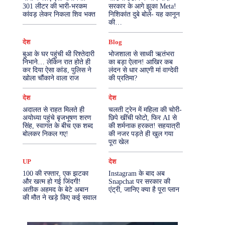
301 लीटर की भारी-भरकम
सरकार के आगे झुका Meta!
कांवड़ लेकर निकला शिव भक्त
निशिकांत दुबे बोले- यह कानून
More
की…
देश
Blog
बुआ के घर पहुंची थी रिश्तेदारी
भोजशाला से साध्वी ऋतंभरा
निभाने… लेकिन रात होते ही
का बड़ा ऐलान! आखिर कब
कर दिया ऐसा कांड, पुलिस ने
लंदन से धार आएगी मां वाग्देवी
खोला चौंकाने वाला राज
की प्रतिमा?
देश
देश
अदालत से राहत मिलते ही
चलती ट्रेन में महिला की चोरी-
अयोध्या पहुंचे बृजभूषण शरण
छिपे खींची फोटो, फिर AI से
सिंह, स्वागत के बीच एक शब्द
की शर्मनाक हरकत! सहयात्री
बोलकर निकल गए!
की नजर पड़ते ही खुल गया
पूरा खेल
UP
देश
100 की रफ्तार, एक झटका
Instagram के बाद अब
और खत्म हो गई जिंदगी!
Snapchat पर सरकार की
अतीक अहमद के बेटे अबान
एंट्री, जानिए क्या है पूरा प्लान
की मौत ने खड़े किए कई सवाल