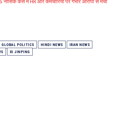
 नासिक केस में HR और कर्मचारियों पर गंभीर आरोपों से मचा
GLOBAL POLITICS
HINDI NEWS
IRAN NEWS
WS
XI JINPING