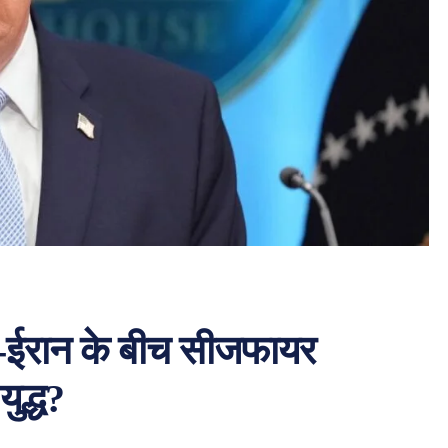
रंप-ईरान के बीच सीजफायर
युद्ध?