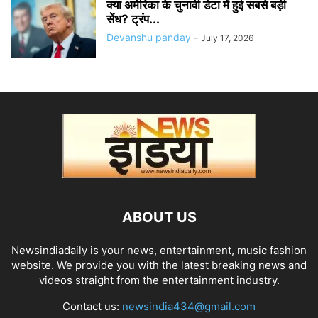
क्या अमेरिका के चुनावी डेटा में हुई सबसे बड़ी
सेंध? ट्रंप...
Devanshu panday
-
July 17, 2026
ABOUT US
Newsindiadaily is your news, entertainment, music fashion
website. We provide you with the latest breaking news and
videos straight from the entertainment industry.
Contact us:
newsindia434@gmail.com