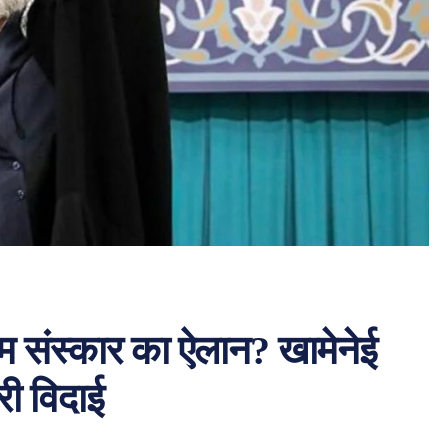
िम संस्कार का ऐलान? खामेनेई
ी विदाई