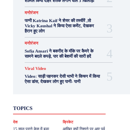
शामिल किया दोहरे शतक लगाने वाले 3 खिलाड़ी
मनोरंजन
पत्नी Katrina Kaif ने शेयर की तस्वीरें ,तो
Vicky Kaushal ने किया ऐसा कमेंट, देखकर
हैरान हुए लोग
मनोरंजन
Sofia Ansari ने बकरीद के मौके पर कैमरे के
सामने बदले कपड़े, पार की बेशर्मी की सारी हदें
Viral Video
Video: साड़ी पहनकर देसी भाभी ने किचन में किया
ऐसा डांस, देखकर लोग हुए पानी- पानी
Fashion
Health
Lifestyle
News
TOPICS
Photography
Recipes
Sport
Travel
UP
Viral Video
एस्ट्रो
करियर
क्रिकेट
देश
क्रिकेट
खेल
टेक्नोलॉजी
दुनिया
देश
बिजनेस
मनोरंजन
राजनीति
वास्तु शास्त्र
15 साल पुराने केस में बड़ा
आखिर क्यों निशाने पर आए पूर्व