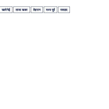
खामेनेई
ताजा खबर
तेहरान
मध्य पूर्व
मशहद