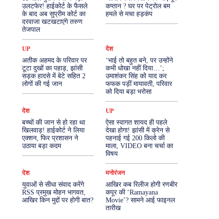
उलटफेर! हाईकोर्ट के फैसले
कप्तान ? घर पर पेट्रोल बम
के बाद अब सुप्रीम कोर्ट का
हमले से मचा हड़कंप
More
दरवाजा खटखटाएंगे तरुण
तेजपाल
UP
देश
अतीक अहमद के परिवार पर
‘भाई तो बहुत बने, पर उन्होंने
टूटा दुखों का पहाड़, झांसी
कभी धोखा नहीं दिया…’;
सड़क हादसे में बेटे सहित 2
उमाशंकर सिंह को याद कर
लोगों की गई जान
फफक पड़ीं मायावती, परिवार
को दिया बड़ा भरोसा
देश
UP
बच्चों की जान से हो रहा था
ऐसा स्वागत शायद ही पहले
खिलवाड़! हाईकोर्ट ने लिया
देखा होगा! झांसी में क्रेन से
एक्शन, फिर प्रशासन ने
पहनाई गई 200 किलो की
उठाया बड़ा कदम
माला, VIDEO बना चर्चा का
विषय
देश
मनोरंजन
युवाओं से सीधा संवाद करेंगे
आखिर कब रिलीज होगी रणबीर
RSS प्रमुख मोहन भागवत,
कपूर की ‘Ramayana
आखिर किन मुद्दों पर होगी बात?
Movie’? सामने आई फाइनल
तारीख