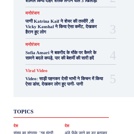
शामिल किया दोहरे शतक लगाने वाले 3 खिलाड़ी
मनोरंजन
पत्नी Katrina Kaif ने शेयर की तस्वीरें ,तो
Vicky Kaushal ने किया ऐसा कमेंट, देखकर
हैरान हुए लोग
मनोरंजन
Sofia Ansari ने बकरीद के मौके पर कैमरे के
सामने बदले कपड़े, पार की बेशर्मी की सारी हदें
Viral Video
Video: साड़ी पहनकर देसी भाभी ने किचन में किया
ऐसा डांस, देखकर लोग हुए पानी- पानी
Fashion
Health
Lifestyle
News
TOPICS
Photography
Recipes
Sport
Travel
UP
Viral Video
एस्ट्रो
करियर
क्रिकेट
देश
देश
खेल
टेक्नोलॉजी
दुनिया
देश
बिजनेस
मनोरंजन
राजनीति
वास्तु शास्त्र
संसद का संग्राम: ‘गृह मंत्री
अंडे फेंके जाने का डर बताकर