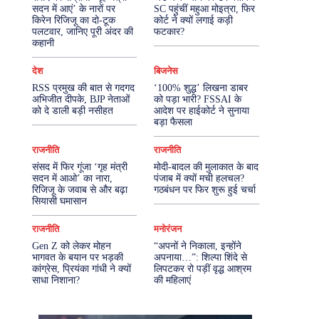
सदन में आएं’ के नारों पर
SC पहुंचीं महुआ मोइत्रा, फिर
किरेन रिजिजू का दो-टूक
कोर्ट ने क्यों लगाई कड़ी
More
पलटवार, जानिए पूरी अंदर की
फटकार?
कहानी
देश
बिजनेस
RSS प्रमुख की बात से गदगद
‘100% शुद्ध’ लिखना डाबर
अभिजीत दीपके, BJP नेताओं
को पड़ा भारी? FSSAI के
को दे डाली बड़ी नसीहत
आदेश पर हाईकोर्ट ने सुनाया
बड़ा फैसला
राजनीति
राजनीति
संसद में फिर गूंजा ‘गृह मंत्री
मोदी-बादल की मुलाकात के बाद
सदन में आओ’ का नारा,
पंजाब में क्यों मची हलचल?
रिजिजू के जवाब से और बढ़ा
गठबंधन पर फिर शुरू हुई चर्चा
सियासी घमासान
राजनीति
मनोरंजन
Gen Z को लेकर मोहन
“अपनों ने निकाला, इन्होंने
भागवत के बयान पर भड़की
अपनाया…”: शिल्पा शिंदे से
कांग्रेस, प्रियंका गांधी ने क्यों
लिपटकर रो पड़ीं वृद्ध आश्रम
साधा निशाना?
की महिलाएं