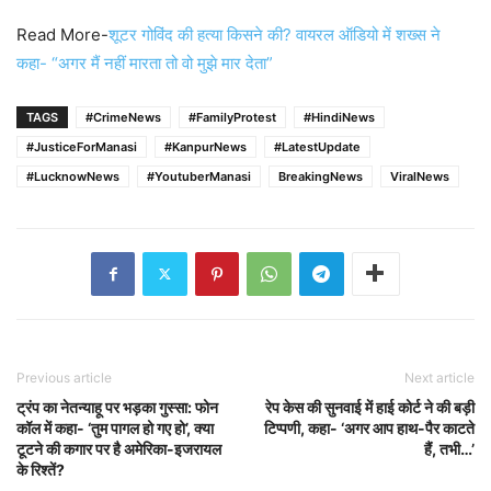
Read More-
शूटर गोविंद की हत्या किसने की? वायरल ऑडियो में शख्स ने
कहा- “अगर मैं नहीं मारता तो वो मुझे मार देता”
TAGS
#CrimeNews
#FamilyProtest
#HindiNews
#JusticeForManasi
#KanpurNews
#LatestUpdate
#LucknowNews
#YoutuberManasi
BreakingNews
ViralNews
Previous article
Next article
ट्रंप का नेतन्याहू पर भड़का गुस्सा: फोन
रेप केस की सुनवाई में हाई कोर्ट ने की बड़ी
कॉल में कहा- ‘तुम पागल हो गए हो’, क्या
टिप्पणी, कहा- ‘अगर आप हाथ-पैर काटते
टूटने की कगार पर है अमेरिका-इजरायल
हैं, तभी…’
के रिश्तें?