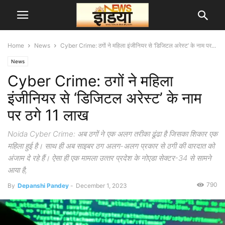
Home
News
Cyber ​​Crime: ठगों ने मह‍िला इंजी‍नि‍यर से ‘ड‍िजिटल अरेस्‍ट’ के नाम पर...
News
Cyber ​​Crime: ठगों ने मह‍िला
इंजी‍नि‍यर से ‘ड‍िजिटल अरेस्‍ट’ के नाम
पर ठगे 11 लाख
Noida Cyber Crime: अब ठगों ने एक अलग तरीका ढूंढा है जिसका शिकार एक
महिला हुई है। साथ ही अब साइबर ठग अलग-अलग प्रकार से ठगी की वारदात को
अंजाम दे रहे हैं। ऐसा ही एक मामला उत्‍तर प्रदेश के नोएडा सेक्‍टर-34 से सामने
आया है,
790
By
Depanshi Pandey
-
December 1, 2023