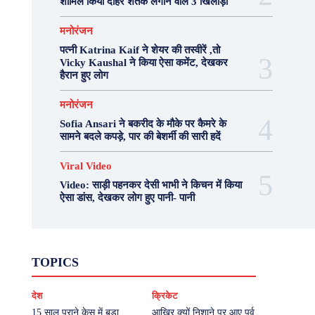
शामिल किया दोहरे शतक लगाने वाले 3 खिलाड़ी
मनोरंजन
पत्नी Katrina Kaif ने शेयर की तस्वीरें ,तो
Vicky Kaushal ने किया ऐसा कमेंट, देखकर
हैरान हुए लोग
मनोरंजन
Sofia Ansari ने बकरीद के मौके पर कैमरे के
सामने बदले कपड़े, पार की बेशर्मी की सारी हदें
Viral Video
Video: साड़ी पहनकर देसी भाभी ने किचन में किया
ऐसा डांस, देखकर लोग हुए पानी- पानी
Fashion
Health
Lifestyle
News
TOPICS
Photography
Recipes
Sport
Travel
UP
Viral Video
एस्ट्रो
करियर
क्रिकेट
देश
क्रिकेट
खेल
टेक्नोलॉजी
दुनिया
देश
बिजनेस
मनोरंजन
राजनीति
वास्तु शास्त्र
15 साल पुराने केस में बड़ा
आखिर क्यों निशाने पर आए पूर्व