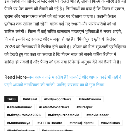
इस कहानी को डिजिटल प्लेटफॉर्म पर देखते आए हैं, लेकिन फिल्म के जरिए इसे बड़े
पैमाने पर पेश करने की तैयारी की गई है। निर्माताओं का दावा है कि फिल्म में एक्शन,
ड्रामा और भावनात्मक संघर्ष को बड़े स्तर पर दिखाया जाएगा। कहानी केवल
पूर्वांचल तक सीमित नहीं रहेगी, बल्कि कई नए स्थानों और परिस्थितियों को भी
शामिल करेगी। फिल्म में कई चर्चित कलाकार महत्वपूर्ण भूमिकाओं में नजर आएंगे,
जिससे इसकी स्टारकास्ट और मजबूत हो गई है। ‘मिर्जापुर द मूवी’ 4 सितंबर
2026 को सिनेमाघरों में रिलीज होने वाली है। टीजर को मिले शुरुआती प्रतिक्रिया
को देखते हुए यह कहा जा सकता है कि फिल्म साल की सबसे चर्चित रिलीज में
शामिल हो सकती है और फैन्स को एक नया सिनेमाई अनुभव देने की तैयारी में है।
Read More-
क्या आप वाकई भारतीय हैं? पासपोर्ट और आधार कार्ड भी नहीं दे
पाएंगे आपकी नागरिकता की गारंटी, जानिए सरकार का वो गुप्त नियम!
TAGS
#AliFazal
#BollywoodNews
#HindiCinema
#JitendraKumar
#LatestMovieNews
#Mirzapur
#MirzapurMovie2026
#MirzapurTheMovie
#MovieTeaser
#MunnaBhaiya
#OTTToTheatre
#PankajTripathi
#RaviKishan
#WebSeriesNews
EntertainmentNews