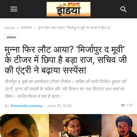
Home
मनोरंजन
मुन्ना फिर लौट आया? ‘मिर्जापुर द मूवी’ के टीजर में छिपा है...
मनोरंजन
मुन्ना फिर लौट आया? ‘मिर्जापुर द मूवी’
के टीजर में छिपा है बड़ा राज, सचिव जी
की एंट्री ने बढ़ाया सस्पेंस!
मिर्जापुर द मूवी का धमाकेदार टीजर रिलीज। सचिव जी यानी जितेंद्र कुमार की
एंट्री, मुन्ना की वापसी के संकेत और रवि किशन का नया किरदार बना चर्चा का
विषय। जानिए फिल्म में क्या है खास।
116
By
Devanshu panday
-
June 25, 2026