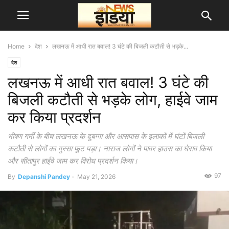
Home
देश
लखनऊ में आधी रात बवाल! 3 घंटे की बिजली कटौती से भड़के...
देश
लखनऊ में आधी रात बवाल! 3 घंटे की
बिजली कटौती से भड़के लोग, हाईवे जाम
कर किया प्रदर्शन
भीषण गर्मी के बीच लखनऊ के दुबग्गा और आसपास के इलाकों में घंटों बिजली
कटौती से लोगों का गुस्सा फूट पड़ा। नाराज लोगों ने पावर हाउस का घेराव किया
और सीतापुर हाईवे जाम कर विरोध प्रदर्शन किया।
97
By
Depanshi Pandey
-
May 21, 2026