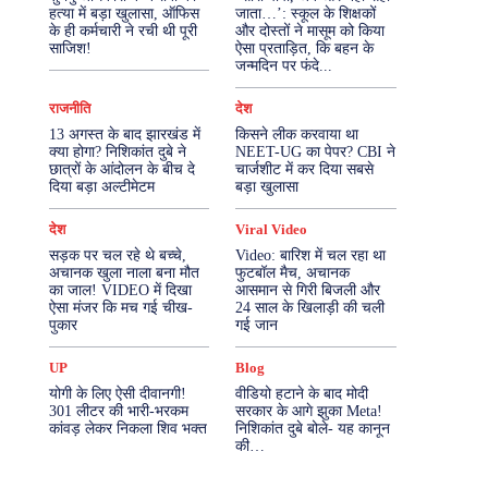
हत्या में बड़ा खुलासा, ऑफिस
जाता…’: स्कूल के शिक्षकों
के ही कर्मचारी ने रची थी पूरी
और दोस्तों ने मासूम को किया
More
साजिश!
ऐसा प्रताड़ित, कि बहन के
जन्मदिन पर फंदे...
राजनीति
देश
13 अगस्त के बाद झारखंड में
किसने लीक करवाया था
क्या होगा? निशिकांत दुबे ने
NEET-UG का पेपर? CBI ने
छात्रों के आंदोलन के बीच दे
चार्जशीट में कर दिया सबसे
दिया बड़ा अल्टीमेटम
बड़ा खुलासा
देश
Viral Video
सड़क पर चल रहे थे बच्चे,
Video: बारिश में चल रहा था
अचानक खुला नाला बना मौत
फुटबॉल मैच, अचानक
का जाल! VIDEO में दिखा
आसमान से गिरी बिजली और
ऐसा मंजर कि मच गई चीख-
24 साल के खिलाड़ी की चली
पुकार
गई जान
UP
Blog
योगी के लिए ऐसी दीवानगी!
वीडियो हटाने के बाद मोदी
301 लीटर की भारी-भरकम
सरकार के आगे झुका Meta!
कांवड़ लेकर निकला शिव भक्त
निशिकांत दुबे बोले- यह कानून
की…