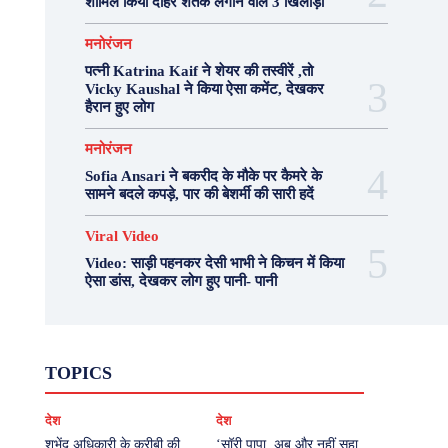
शामिल किया दोहरे शतक लगाने वाले 3 खिलाड़ी
मनोरंजन
पत्नी Katrina Kaif ने शेयर की तस्वीरें ,तो
Vicky Kaushal ने किया ऐसा कमेंट, देखकर
हैरान हुए लोग
मनोरंजन
Sofia Ansari ने बकरीद के मौके पर कैमरे के
सामने बदले कपड़े, पार की बेशर्मी की सारी हदें
Viral Video
Video: साड़ी पहनकर देसी भाभी ने किचन में किया
ऐसा डांस, देखकर लोग हुए पानी- पानी
Fashion
Health
Lifestyle
News
TOPICS
Photography
Recipes
Sport
Travel
UP
Viral Video
एस्ट्रो
करियर
क्रिकेट
देश
देश
खेल
टेक्नोलॉजी
दुनिया
देश
बिजनेस
मनोरंजन
राजनीति
वास्तु शास्त्र
शुभेंदु अधिकारी के करीबी की
‘सॉरी पापा, अब और नहीं सहा