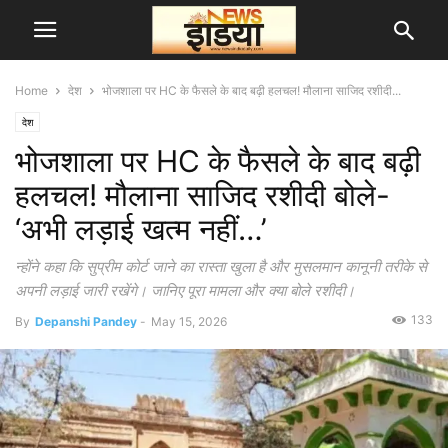
Home
देश
भोजशाला पर HC के फैसले के बाद बढ़ी हलचल! मौलाना साजिद रशीदी...
देश
भोजशाला पर HC के फैसले के बाद बढ़ी
हलचल! मौलाना साजिद रशीदी बोले-
‘अभी लड़ाई खत्म नहीं…’
न्होंने कहा कि सुप्रीम कोर्ट जाने का रास्ता खुला है और मुसलमान कानूनी तरीके से
अपनी लड़ाई जारी रखेंगे। जानिए पूरा मामला और क्या बोले रशीदी।
133
By
Depanshi Pandey
-
May 15, 2026