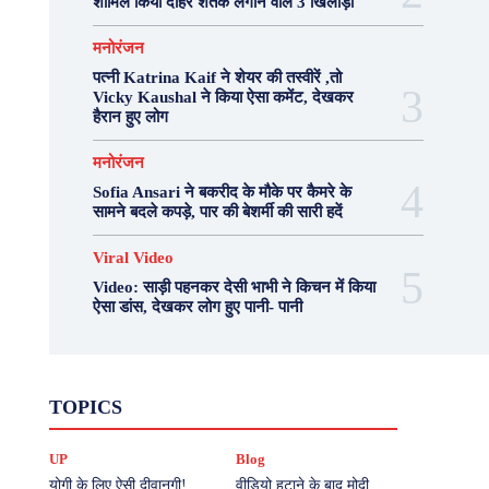
शामिल किया दोहरे शतक लगाने वाले 3 खिलाड़ी
मनोरंजन
पत्नी Katrina Kaif ने शेयर की तस्वीरें ,तो
Vicky Kaushal ने किया ऐसा कमेंट, देखकर
हैरान हुए लोग
मनोरंजन
Sofia Ansari ने बकरीद के मौके पर कैमरे के
सामने बदले कपड़े, पार की बेशर्मी की सारी हदें
Viral Video
Video: साड़ी पहनकर देसी भाभी ने किचन में किया
ऐसा डांस, देखकर लोग हुए पानी- पानी
Fashion
Health
Lifestyle
News
TOPICS
Photography
Recipes
Sport
Travel
UP
Viral Video
एस्ट्रो
करियर
क्रिकेट
UP
Blog
खेल
टेक्नोलॉजी
दुनिया
देश
बिजनेस
मनोरंजन
राजनीति
वास्तु शास्त्र
योगी के लिए ऐसी दीवानगी!
वीडियो हटाने के बाद मोदी