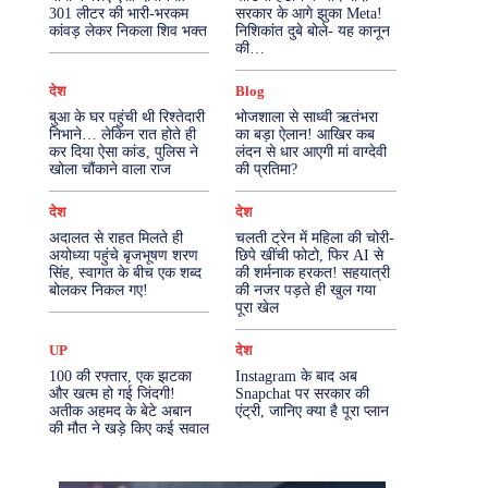
301 लीटर की भारी-भरकम
सरकार के आगे झुका Meta!
कांवड़ लेकर निकला शिव भक्त
निशिकांत दुबे बोले- यह कानून
More
की…
देश
Blog
बुआ के घर पहुंची थी रिश्तेदारी
भोजशाला से साध्वी ऋतंभरा
निभाने… लेकिन रात होते ही
का बड़ा ऐलान! आखिर कब
कर दिया ऐसा कांड, पुलिस ने
लंदन से धार आएगी मां वाग्देवी
खोला चौंकाने वाला राज
की प्रतिमा?
देश
देश
अदालत से राहत मिलते ही
चलती ट्रेन में महिला की चोरी-
अयोध्या पहुंचे बृजभूषण शरण
छिपे खींची फोटो, फिर AI से
सिंह, स्वागत के बीच एक शब्द
की शर्मनाक हरकत! सहयात्री
बोलकर निकल गए!
की नजर पड़ते ही खुल गया
पूरा खेल
UP
देश
100 की रफ्तार, एक झटका
Instagram के बाद अब
और खत्म हो गई जिंदगी!
Snapchat पर सरकार की
अतीक अहमद के बेटे अबान
एंट्री, जानिए क्या है पूरा प्लान
की मौत ने खड़े किए कई सवाल