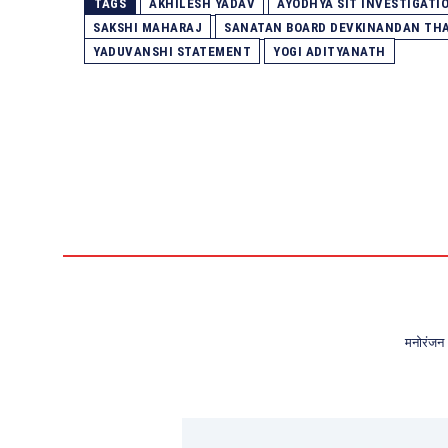
TAGS
AKHILESH YADAV
AYODHYA SIT INVESTIGATI
SAKSHI MAHARAJ
SANATAN BOARD DEVKINANDAN TH
YADUVANSHI STATEMENT
YOGI ADITYANATH
मनोरंजन