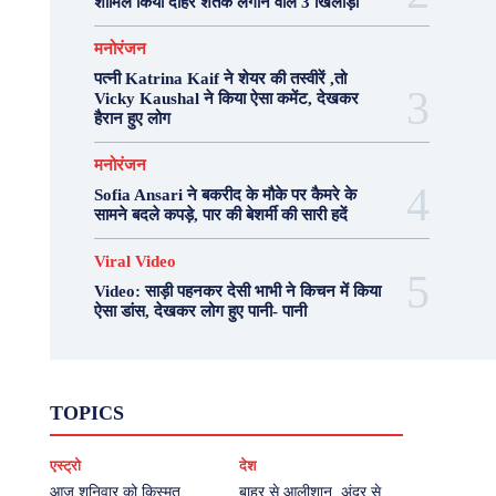
शामिल किया दोहरे शतक लगाने वाले 3 खिलाड़ी
मनोरंजन
पत्नी Katrina Kaif ने शेयर की तस्वीरें ,तो
Vicky Kaushal ने किया ऐसा कमेंट, देखकर
हैरान हुए लोग
मनोरंजन
Sofia Ansari ने बकरीद के मौके पर कैमरे के
सामने बदले कपड़े, पार की बेशर्मी की सारी हदें
Viral Video
Video: साड़ी पहनकर देसी भाभी ने किचन में किया
ऐसा डांस, देखकर लोग हुए पानी- पानी
Fashion
Health
Lifestyle
News
TOPICS
Photography
Recipes
Sport
Travel
UP
Viral Video
एस्ट्रो
करियर
क्रिकेट
एस्ट्रो
देश
खेल
टेक्नोलॉजी
दुनिया
देश
बिजनेस
मनोरंजन
राजनीति
वास्तु शास्त्र
आज शनिवार को किस्मत
बाहर से आलीशान, अंदर से