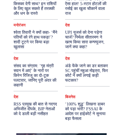
किसका देगी साथ? इन राशियों
ऐसा हाल! 5-स्टार होटलों की
के लिए खुल सकते हैं तरक्की
रसोई का खुला चौकानें वाला
More
और धन के रास्ते
राज
मनोरंजन
देश
श्वेता तिवारी ने क्यों कहा- ‘मैंने
UPI यूजर्स को देना पड़ेगा
पतियों को रंगे हाथ पकड़ा’?
चार्ज? निर्मला सीतारमण ने
शादी टूटने पर किया बड़ा
खत्म किया सारा कन्फ्यूजन,
खुलासा
जानें क्या कहा?
देश
देश
संसद का संग्राम: ‘गृह मंत्री
अंडे फेंके जाने का डर बताकर
सदन में आएं’ के नारों पर
SC पहुंचीं महुआ मोइत्रा, फिर
किरेन रिजिजू का दो-टूक
कोर्ट ने क्यों लगाई कड़ी
पलटवार, जानिए पूरी अंदर की
फटकार?
कहानी
देश
बिजनेस
RSS प्रमुख की बात से गदगद
‘100% शुद्ध’ लिखना डाबर
अभिजीत दीपके, BJP नेताओं
को पड़ा भारी? FSSAI के
को दे डाली बड़ी नसीहत
आदेश पर हाईकोर्ट ने सुनाया
बड़ा फैसला