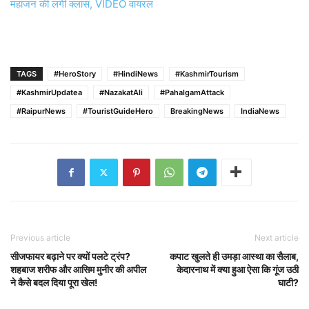
महाजन की लगी क्लास, VIDEO वायरल
TAGS
#HeroStory
#HindiNews
#KashmirTourism
#KashmirUpdatea
#NazakatAli
#PahalgamAttack
#RaipurNews
#TouristGuideHero
BreakingNews
IndiaNews
Previous article
Next article
सीजफायर बढ़ाने पर क्यों पलटे ट्रंप?
कपाट खुलते ही उमड़ा आस्था का सैलाब,
शहबाज शरीफ और आसिम मुनीर की अपील
केदारनाथ में क्या हुआ ऐसा कि गूंज उठी
ने कैसे बदल दिया पूरा खेल!
घाटी?