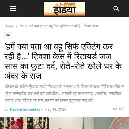
Home
देश
‘हमें क्या पता था बहू सिर्फ एक्टिंग कर रही है…’ ट्विशा केस...
देश
‘हमें क्या पता था बहू सिर्फ एक्टिंग कर
रही है…’ ट्विशा केस में रिटायर्ड जज
सास का फूटा दर्द, रोते-रोते खोले घर के
अंदर के राज
भोपाल के चर्चित ट्विशा शर्मा मौत मामले में सास और रिटायर्ड जज गिरिबाला सिंह ने
प्रेस कॉन्फ्रेंस कर कई बड़े दावे किए। उन्होंने बहू के व्यवहार, अबॉर्शन, मानसिक
इलाज और परिवार पर लगे आरोपों को लेकर खुलकर बात की।
133
By
Devanshu panday
-
May 18, 2026