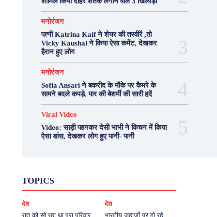
शामिल किया दोहरे शतक लगाने वाले 3 खिलाड़ी
मनोरंजन
पत्नी Katrina Kaif ने शेयर की तस्वीरें ,तो
Vicky Kaushal ने किया ऐसा कमेंट, देखकर
हैरान हुए लोग
मनोरंजन
Sofia Ansari ने बकरीद के मौके पर कैमरे के
सामने बदले कपड़े, पार की बेशर्मी की सारी हदें
Viral Video
Video: साड़ी पहनकर देसी भाभी ने किचन में किया
ऐसा डांस, देखकर लोग हुए पानी- पानी
Fashion
Health
Lifestyle
News
TOPICS
Photography
Recipes
Sport
Travel
UP
Viral Video
एस्ट्रो
करियर
क्रिकेट
देश
देश
खेल
टेक्नोलॉजी
दुनिया
देश
बिजनेस
मनोरंजन
राजनीति
वास्तु शास्त्र
रात को सो रहा था पूरा परिवार,
भारतीय जहाजों पर हो रहे