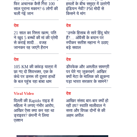
फिर अचानक कैसै गिरा 100
हमलों के बीच समुद्र में उतरेगी
साल पुराना मकान? 6 लोगों की
इंडियन नेवी? PM मोदी से
More
चली गई जान
किसने ये मांग
देश
देश
21 साल का रिश्ता खत्म, पति
‘उनके हिसाब से सारे हिंदु चोर
ने खुद 5 बच्चों की मां की प्रेमी
हैं?… ओवैसी के बयान पर
से कराई शादी… वजह
स्पीकर सतीश महाना ने उठाए
जानकर रह जाएंगे हैरान
बड़े सवाल
देश
देश
105 KM की कांवड़ यात्रा में
डीपफेक और अश्लील सामग्री
छा गए दो शिवभक्त, एक के
पर घेरे गए जुकरबर्ग: आखिर
कंधे पर डमरू तो दूसरा हाथों
क्यों मेटा के मालिक को झुकना
के बल पहुंच रहा बाबा धाम
पड़ा भारत सरकार के सामने?
Viral Video
देश
दिल्ली की Rapido राइड में
आखिर संसद बार-बार क्यों हो
महिला ने लगाए गंभीर आरोप,
रही ठप? स्वाति मालीवाल ने
आखिर ऐसा क्या कर रहा था
सत्ता और विपक्ष दोनों से की
ड्राइवर? कंपनी ने लिया
अहम अपील
एक्शन