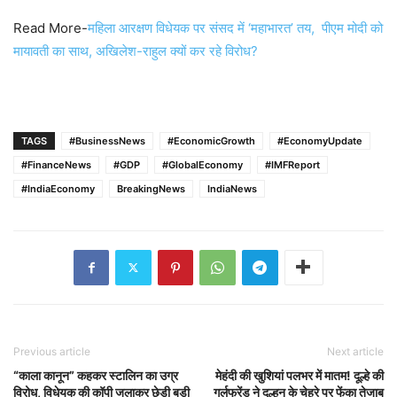
Read More-
महिला आरक्षण विधेयक पर संसद में ‘महाभारत’ तय, पीएम मोदी को
मायावती का साथ, अखिलेश-राहुल क्यों कर रहे विरोध?
TAGS
#BusinessNews
#EconomicGrowth
#EconomyUpdate
#FinanceNews
#GDP
#GlobalEconomy
#IMFReport
#IndiaEconomy
BreakingNews
IndiaNews
Previous article
Next article
“काला कानून” कहकर स्टालिन का उग्र
मेहंदी की खुशियां पलभर में मातम! दूल्हे की
विरोध, विधेयक की कॉपी जलाकर छेड़ी बड़ी
गर्लफ्रेंड ने दुल्हन के चेहरे पर फेंका तेजाब