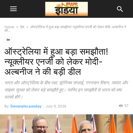
Home
देश
ऑस्ट्रेलिया में हुआ बड़ा समझौता! न्यूक्लीयर एनर्जी को लेकर मोदी-अल्बनीज ने
की...
देश
ऑस्ट्रेलिया में हुआ बड़ा समझौता!
न्यूक्लीयर एनर्जी को लेकर मोदी-
अल्बनीज ने की बड़ी डील
भारत और ऑस्ट्रेलिया के बीच रक्षा, यूरेनियम सप्लाई, गगनयान मिशन, व्यापार और
साइबर सुरक्षा को लेकर बड़े समझौते हुए। जानिए इन समझौतों से भारत को क्या
फायदे होंगे।
57
By
Devanshu panday
-
July 9, 2026