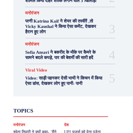
शामिल किया दोहरे शतक लगाने वाले 3 खिलाड़ी
मनोरंजन
पत्नी Katrina Kaif ने शेयर की तस्वीरें ,तो
Vicky Kaushal ने किया ऐसा कमेंट, देखकर
हैरान हुए लोग
मनोरंजन
Sofia Ansari ने बकरीद के मौके पर कैमरे के
सामने बदले कपड़े, पार की बेशर्मी की सारी हदें
Viral Video
Video: साड़ी पहनकर देसी भाभी ने किचन में किया
ऐसा डांस, देखकर लोग हुए पानी- पानी
Fashion
Health
Lifestyle
News
TOPICS
Photography
Recipes
Sport
Travel
UP
Viral Video
एस्ट्रो
करियर
क्रिकेट
मनोरंजन
देश
खेल
टेक्नोलॉजी
दुनिया
देश
बिजनेस
मनोरंजन
राजनीति
वास्तु शास्त्र
श्वेता तिवारी ने क्यों कहा- ‘मैंने
UPI यूजर्स को देना पड़ेगा