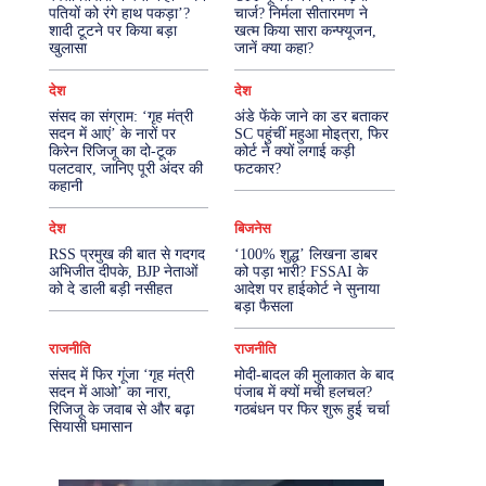
पतियों को रंगे हाथ पकड़ा’?
चार्ज? निर्मला सीतारमण ने
शादी टूटने पर किया बड़ा
खत्म किया सारा कन्फ्यूजन,
More
खुलासा
जानें क्या कहा?
देश
देश
संसद का संग्राम: ‘गृह मंत्री
अंडे फेंके जाने का डर बताकर
सदन में आएं’ के नारों पर
SC पहुंचीं महुआ मोइत्रा, फिर
किरेन रिजिजू का दो-टूक
कोर्ट ने क्यों लगाई कड़ी
पलटवार, जानिए पूरी अंदर की
फटकार?
कहानी
देश
बिजनेस
RSS प्रमुख की बात से गदगद
‘100% शुद्ध’ लिखना डाबर
अभिजीत दीपके, BJP नेताओं
को पड़ा भारी? FSSAI के
को दे डाली बड़ी नसीहत
आदेश पर हाईकोर्ट ने सुनाया
बड़ा फैसला
राजनीति
राजनीति
संसद में फिर गूंजा ‘गृह मंत्री
मोदी-बादल की मुलाकात के बाद
सदन में आओ’ का नारा,
पंजाब में क्यों मची हलचल?
रिजिजू के जवाब से और बढ़ा
गठबंधन पर फिर शुरू हुई चर्चा
सियासी घमासान