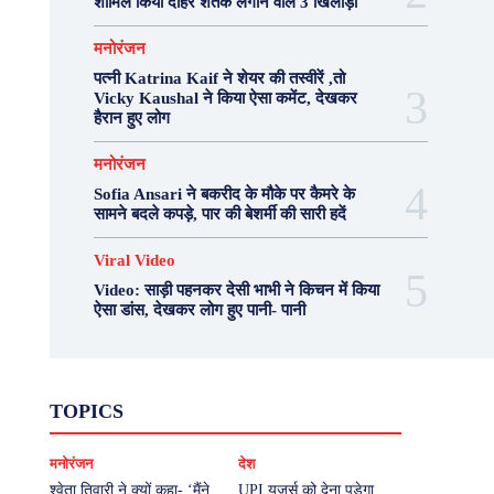
शामिल किया दोहरे शतक लगाने वाले 3 खिलाड़ी
मनोरंजन
पत्नी Katrina Kaif ने शेयर की तस्वीरें ,तो
Vicky Kaushal ने किया ऐसा कमेंट, देखकर
हैरान हुए लोग
मनोरंजन
Sofia Ansari ने बकरीद के मौके पर कैमरे के
सामने बदले कपड़े, पार की बेशर्मी की सारी हदें
Viral Video
Video: साड़ी पहनकर देसी भाभी ने किचन में किया
ऐसा डांस, देखकर लोग हुए पानी- पानी
Fashion
Health
Lifestyle
News
TOPICS
Photography
Recipes
Sport
Travel
UP
Viral Video
एस्ट्रो
करियर
क्रिकेट
मनोरंजन
देश
खेल
टेक्नोलॉजी
दुनिया
देश
बिजनेस
मनोरंजन
राजनीति
वास्तु शास्त्र
श्वेता तिवारी ने क्यों कहा- ‘मैंने
UPI यूजर्स को देना पड़ेगा