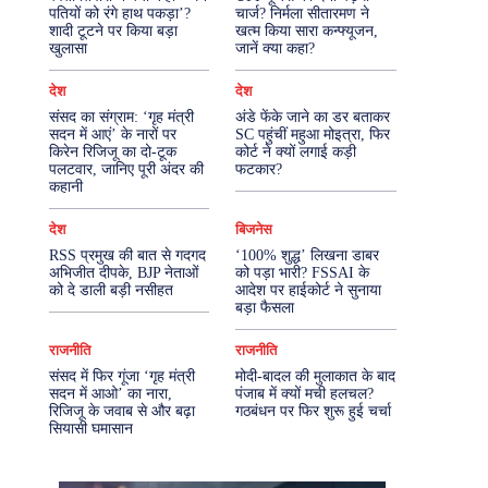
पतियों को रंगे हाथ पकड़ा’?
चार्ज? निर्मला सीतारमण ने
शादी टूटने पर किया बड़ा
खत्म किया सारा कन्फ्यूजन,
More
खुलासा
जानें क्या कहा?
देश
देश
संसद का संग्राम: ‘गृह मंत्री
अंडे फेंके जाने का डर बताकर
सदन में आएं’ के नारों पर
SC पहुंचीं महुआ मोइत्रा, फिर
किरेन रिजिजू का दो-टूक
कोर्ट ने क्यों लगाई कड़ी
पलटवार, जानिए पूरी अंदर की
फटकार?
कहानी
देश
बिजनेस
RSS प्रमुख की बात से गदगद
‘100% शुद्ध’ लिखना डाबर
अभिजीत दीपके, BJP नेताओं
को पड़ा भारी? FSSAI के
को दे डाली बड़ी नसीहत
आदेश पर हाईकोर्ट ने सुनाया
बड़ा फैसला
राजनीति
राजनीति
संसद में फिर गूंजा ‘गृह मंत्री
मोदी-बादल की मुलाकात के बाद
सदन में आओ’ का नारा,
पंजाब में क्यों मची हलचल?
रिजिजू के जवाब से और बढ़ा
गठबंधन पर फिर शुरू हुई चर्चा
सियासी घमासान