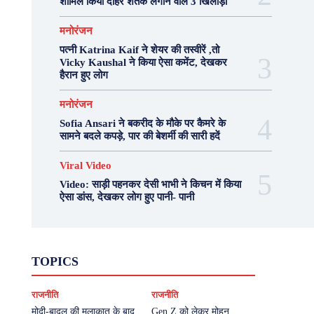
शामिल किया दोहरे शतक लगाने वाले 3 खिलाड़ी
मनोरंजन
पत्नी Katrina Kaif ने शेयर की तस्वीरें ,तो
Vicky Kaushal ने किया ऐसा कमेंट, देखकर
हैरान हुए लोग
मनोरंजन
Sofia Ansari ने बकरीद के मौके पर कैमरे के
सामने बदले कपड़े, पार की बेशर्मी की सारी हदें
Viral Video
Video: साड़ी पहनकर देसी भाभी ने किचन में किया
ऐसा डांस, देखकर लोग हुए पानी- पानी
Fashion
Health
Lifestyle
News
TOPICS
Photography
Recipes
Sport
Travel
UP
Viral Video
एस्ट्रो
करियर
क्रिकेट
राजनीति
राजनीति
खेल
टेक्नोलॉजी
दुनिया
देश
बिजनेस
मनोरंजन
राजनीति
वास्तु शास्त्र
मोदी-बादल की मुलाकात के बाद
Gen Z को लेकर मोहन