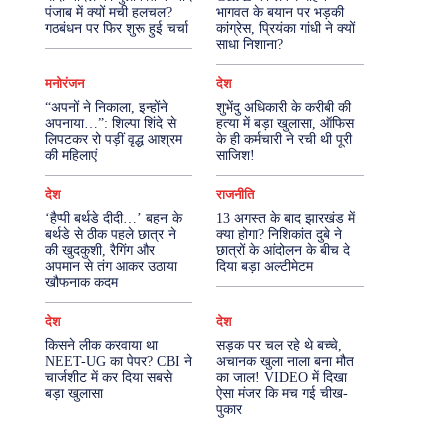
पंजाब में क्यों मची हलचल?
भागवत के बयान पर भड़की
गठबंधन पर फिर शुरू हुई चर्चा
कांग्रेस, प्रियंका गांधी ने क्यों
More
साधा निशाना?
मनोरंजन
देश
“अपनों ने निकाला, इन्होंने
शुभेंदु अधिकारी के करीबी की
अपनाया…”: शिल्पा शिंदे से
हत्या में बड़ा खुलासा, ऑफिस
लिपटकर रो पड़ीं वृद्ध आश्रम
के ही कर्मचारी ने रची थी पूरी
की महिलाएं
साजिश!
देश
राजनीति
‘हैप्पी बर्थडे दीदी…’ बहन के
13 अगस्त के बाद झारखंड में
बर्थडे से ठीक पहले छात्र ने
क्या होगा? निशिकांत दुबे ने
की खुदकुशी, रैगिंग और
छात्रों के आंदोलन के बीच दे
अपमान से तंग आकर उठाया
दिया बड़ा अल्टीमेटम
खौफनाक कदम
देश
देश
किसने लीक करवाया था
सड़क पर चल रहे थे बच्चे,
NEET-UG का पेपर? CBI ने
अचानक खुला नाला बना मौत
चार्जशीट में कर दिया सबसे
का जाल! VIDEO में दिखा
बड़ा खुलासा
ऐसा मंजर कि मच गई चीख-
पुकार