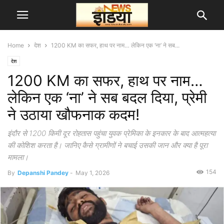
Home
देश
1200 KM का सफर, हाथ पर नाम… लेकिन एक ‘ना’ ने सब...
देश
1200 KM का सफर, हाथ पर नाम…
लेकिन एक ‘ना’ ने सब बदल दिया, प्रेमी
ने उठाया खौफनाक कदम!
इंदौर से 1200 किमी दूर रोहतास पहुंचा युवक प्रेमिका के इनकार के बाद आत्महत्या
की कोशिश करता है। जानिए कैसे ग्रामीणों ने बचाई उसकी जान और क्या है पूरा
मामला।
154
By
Depanshi Pandey
-
May 1, 2026