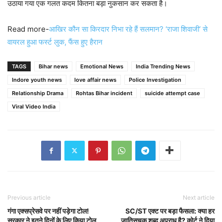
उठाया गया एक गलत कदम कितना बड़ा नुकसान कर सकता है।
Read more-
आखिर कौन सा किरदार निभा रहे हैं सलमान? ‘राजा शिवाजी’ से
वायरल हुआ फर्स्ट लुक, फैंस हुए हैरान
TAGS
Bihar news
Emotional News
India Trending News
Indore youth news
love affair news
Police Investigation
Relationship Drama
Rohtas Bihar incident
suicide attempt case
Viral Video India
Previous article
Next article
गंगा एक्सप्रेसवे पर नहीं पड़ेगा टोल!
SC/ST एक्ट पर बड़ा फैसला: क्या हर
सरकार ने इतने दिनों के लिए किया टोल
जातिसूचक शब्द अपराध है? कोर्ट ने दिया