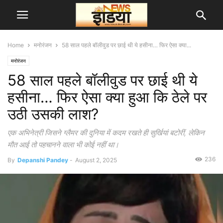
Home
मनोरंजन
58 साल पहले बॉलीवुड पर छाई थी ये हसीना… फिर ऐसा क्या...
मनोरंजन
58 साल पहले बॉलीवुड पर छाई थी ये
हसीना… फिर ऐसा क्या हुआ कि ठेले पर
उठी उसकी लाश?
एक अभिनेत्री जिसने ग्लैमर की दुनिया में कदम रखते ही सुर्खियां बटोरीं, लेकिन
मौत आई तो पहचानने वाला भी कोई नहीं था।
236
By
Depanshi Pandey
-
August 2, 2025