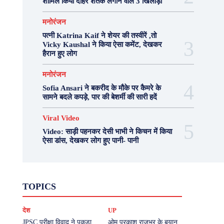
शामिल किया दोहरे शतक लगाने वाले 3 खिलाड़ी
मनोरंजन
पत्नी Katrina Kaif ने शेयर की तस्वीरें ,तो
Vicky Kaushal ने किया ऐसा कमेंट, देखकर
हैरान हुए लोग
मनोरंजन
Sofia Ansari ने बकरीद के मौके पर कैमरे के
सामने बदले कपड़े, पार की बेशर्मी की सारी हदें
Viral Video
Video: साड़ी पहनकर देसी भाभी ने किचन में किया
ऐसा डांस, देखकर लोग हुए पानी- पानी
Fashion
Health
Lifestyle
News
TOPICS
Photography
Recipes
Sport
Travel
UP
Viral Video
एस्ट्रो
करियर
क्रिकेट
देश
UP
खेल
टेक्नोलॉजी
दुनिया
देश
बिजनेस
मनोरंजन
राजनीति
वास्तु शास्त्र
JPSC परीक्षा विवाद ने पकड़ा
ओम प्रकाश राजभर के बयान