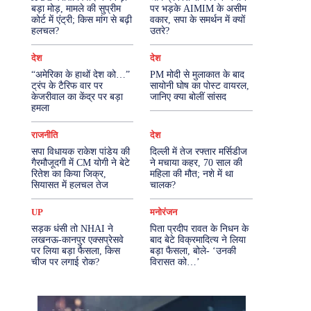
बड़ा मोड़, मामले की सुप्रीम
पर भड़के AIMIM के असीम
कोर्ट में एंट्री; किस मांग से बढ़ी
वकार, सपा के समर्थन में क्यों
More
हलचल?
उतरे?
देश
देश
“अमेरिका के हाथों देश को…”
PM मोदी से मुलाकात के बाद
ट्रंप के टैरिफ वार पर
सायोनी घोष का पोस्ट वायरल,
केजरीवाल का केंद्र पर बड़ा
जानिए क्या बोलीं सांसद
हमला
राजनीति
देश
सपा विधायक राकेश पांडेय की
दिल्ली में तेज रफ्तार मर्सिडीज
गैरमौजूदगी में CM योगी ने बेटे
ने मचाया कहर, 70 साल की
रितेश का किया जिक्र,
महिला की मौत; नशे में था
सियासत में हलचल तेज
चालक?
UP
मनोरंजन
सड़क धंसी तो NHAI ने
पिता प्रदीप रावत के निधन के
लखनऊ-कानपुर एक्सप्रेसवे
बाद बेटे विक्रमादित्य ने लिया
पर लिया बड़ा फैसला, किस
बड़ा फैसला, बोले- ‘उनकी
चीज पर लगाई रोक?
विरासत को…’