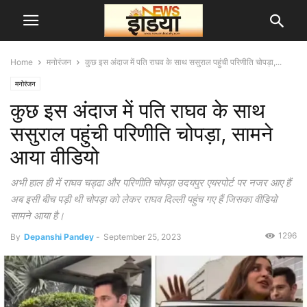
Home
मनोरंजन
कुछ इस अंदाज में पति राघव के साथ ससुराल पहुंची परिणीति चोपड़ा,...
मनोरंजन
कुछ इस अंदाज में पति राघव के साथ
ससुराल पहुंची परिणीति चोपड़ा, सामने
आया वीडियो
अभी हाल ही में राघव चड्ढा और परिणीति चोपड़ा उदयपुर एयरपोर्ट पर नजर आए हैं
अब इसी बीच पड़ी थी चोपड़ा को लेकर राघव दिल्ली पहुंच गए हैं जिसका वीडियो
सामने आया है।
1296
By
Depanshi Pandey
-
September 25, 2023