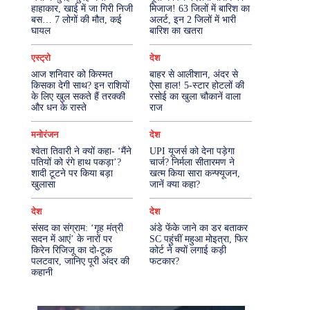
हाहाकार, खाई में जा गिरी निजी
मिजाज! 63 जिलों में बारिश का
बस… 7 लोगों की मौत, कई
अलर्ट, इन 2 जिलों में भारी
More
घायल
बारिश का खतरा
एस्ट्रो
देश
आज शनिवार को किस्मत
बाहर से आलीशान, अंदर से
किसका देगी साथ? इन राशियों
ऐसा हाल! 5-स्टार होटलों की
के लिए खुल सकते हैं तरक्की
रसोई का खुला चौकानें वाला
और धन के रास्ते
राज
मनोरंजन
देश
श्वेता तिवारी ने क्यों कहा- ‘मैंने
UPI यूजर्स को देना पड़ेगा
पतियों को रंगे हाथ पकड़ा’?
चार्ज? निर्मला सीतारमण ने
शादी टूटने पर किया बड़ा
खत्म किया सारा कन्फ्यूजन,
खुलासा
जानें क्या कहा?
देश
देश
संसद का संग्राम: ‘गृह मंत्री
अंडे फेंके जाने का डर बताकर
सदन में आएं’ के नारों पर
SC पहुंचीं महुआ मोइत्रा, फिर
किरेन रिजिजू का दो-टूक
कोर्ट ने क्यों लगाई कड़ी
पलटवार, जानिए पूरी अंदर की
फटकार?
कहानी