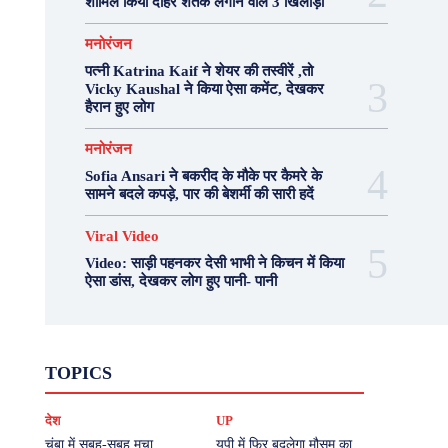
शामिल किया दोहरे शतक लगाने वाले 3 खिलाड़ी
मनोरंजन
पत्नी Katrina Kaif ने शेयर की तस्वीरें ,तो
Vicky Kaushal ने किया ऐसा कमेंट, देखकर
हैरान हुए लोग
मनोरंजन
Sofia Ansari ने बकरीद के मौके पर कैमरे के
सामने बदले कपड़े, पार की बेशर्मी की सारी हदें
Viral Video
Video: साड़ी पहनकर देसी भाभी ने किचन में किया
ऐसा डांस, देखकर लोग हुए पानी- पानी
Fashion
Health
Lifestyle
News
TOPICS
Photography
Recipes
Sport
Travel
UP
Viral Video
एस्ट्रो
करियर
क्रिकेट
देश
UP
खेल
टेक्नोलॉजी
दुनिया
देश
बिजनेस
मनोरंजन
राजनीति
वास्तु शास्त्र
चंबा में सुबह-सुबह मचा
यूपी में फिर बदलेगा मौसम का