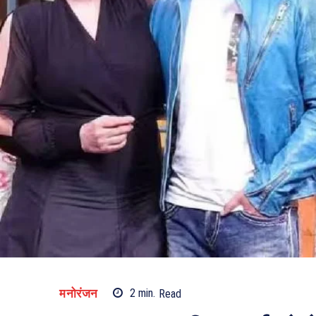
मनोरंजन
2
min.
Read