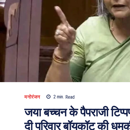
मनोरंजन
2
min.
Read
जया बच्चन के पैपराजी टिप्प
दी परिवार बॉयकॉट की धमक