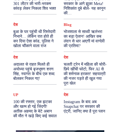
301 लीटर की भारी-भरकम
सरकार के आगे झुका Meta!
कांवड़ लेकर निकला शिव भक्त
निशिकांत दुबे बोले- यह कानून
More
की…
देश
Blog
बुआ के घर पहुंची थी रिश्तेदारी
भोजशाला से साध्वी ऋतंभरा
निभाने… लेकिन रात होते ही
का बड़ा ऐलान! आखिर कब
कर दिया ऐसा कांड, पुलिस ने
लंदन से धार आएगी मां वाग्देवी
खोला चौंकाने वाला राज
की प्रतिमा?
देश
देश
अदालत से राहत मिलते ही
चलती ट्रेन में महिला की चोरी-
अयोध्या पहुंचे बृजभूषण शरण
छिपे खींची फोटो, फिर AI से
सिंह, स्वागत के बीच एक शब्द
की शर्मनाक हरकत! सहयात्री
बोलकर निकल गए!
की नजर पड़ते ही खुल गया
पूरा खेल
UP
देश
100 की रफ्तार, एक झटका
Instagram के बाद अब
और खत्म हो गई जिंदगी!
Snapchat पर सरकार की
अतीक अहमद के बेटे अबान
एंट्री, जानिए क्या है पूरा प्लान
की मौत ने खड़े किए कई सवाल