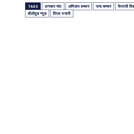
TAGS
अगस्त्य नंदा
अमिताभ बच्चन
जया बच्चन
पैपराजी वि
बॉलीवुड न्यूज़
विरल भयानी