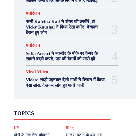
शामिल किया दोहरे शतक लगाने वाले 3 खिलाड़ी
मनोरंजन
पत्नी Katrina Kaif ने शेयर की तस्वीरें ,तो
Vicky Kaushal ने किया ऐसा कमेंट, देखकर
हैरान हुए लोग
मनोरंजन
Sofia Ansari ने बकरीद के मौके पर कैमरे के
सामने बदले कपड़े, पार की बेशर्मी की सारी हदें
Viral Video
Video: साड़ी पहनकर देसी भाभी ने किचन में किया
ऐसा डांस, देखकर लोग हुए पानी- पानी
Fashion
Health
Lifestyle
News
TOPICS
Photography
Recipes
Sport
Travel
UP
Viral Video
एस्ट्रो
करियर
क्रिकेट
UP
Blog
खेल
टेक्नोलॉजी
दुनिया
देश
बिजनेस
मनोरंजन
राजनीति
वास्तु शास्त्र
योगी के लिए ऐसी दीवानगी!
वीडियो हटाने के बाद मोदी