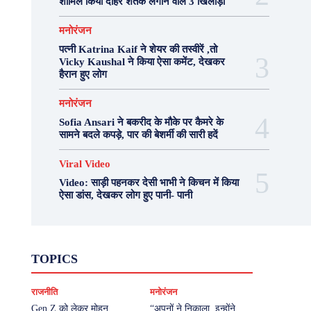
शामिल किया दोहरे शतक लगाने वाले 3 खिलाड़ी
मनोरंजन
पत्नी Katrina Kaif ने शेयर की तस्वीरें ,तो
Vicky Kaushal ने किया ऐसा कमेंट, देखकर
हैरान हुए लोग
मनोरंजन
Sofia Ansari ने बकरीद के मौके पर कैमरे के
सामने बदले कपड़े, पार की बेशर्मी की सारी हदें
Viral Video
Video: साड़ी पहनकर देसी भाभी ने किचन में किया
ऐसा डांस, देखकर लोग हुए पानी- पानी
Fashion
Health
Lifestyle
News
TOPICS
Photography
Recipes
Sport
Travel
UP
Viral Video
एस्ट्रो
करियर
क्रिकेट
राजनीति
मनोरंजन
खेल
टेक्नोलॉजी
दुनिया
देश
बिजनेस
मनोरंजन
राजनीति
वास्तु शास्त्र
Gen Z को लेकर मोहन
“अपनों ने निकाला, इन्होंने