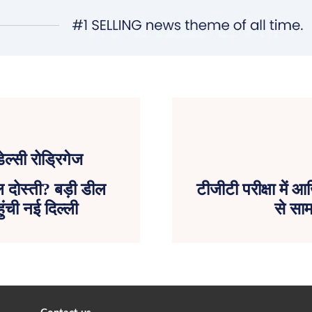
ल दोस्ती? बड़ी डील
टीजीटी परीक्षा में आख
ुंची नई दिल्ली
से साम