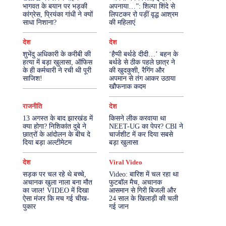
भागवत के बयान पर भड़की
अपनाया…”: शिल्पा शिंदे से
कांग्रेस, प्रियंका गांधी ने क्यों
लिपटकर रो पड़ीं वृद्ध आश्रम
More
साधा निशाना?
की महिलाएं
देश
देश
शुभेंदु अधिकारी के करीबी की
‘हैप्पी बर्थडे दीदी…’ बहन के
हत्या में बड़ा खुलासा, ऑफिस
बर्थडे से ठीक पहले छात्र ने
के ही कर्मचारी ने रची थी पूरी
की खुदकुशी, रैगिंग और
साजिश!
अपमान से तंग आकर उठाया
खौफनाक कदम
राजनीति
देश
13 अगस्त के बाद झारखंड में
किसने लीक करवाया था
क्या होगा? निशिकांत दुबे ने
NEET-UG का पेपर? CBI ने
छात्रों के आंदोलन के बीच दे
चार्जशीट में कर दिया सबसे
दिया बड़ा अल्टीमेटम
बड़ा खुलासा
देश
Viral Video
सड़क पर चल रहे थे बच्चे,
Video: बारिश में चल रहा था
अचानक खुला नाला बना मौत
फुटबॉल मैच, अचानक
का जाल! VIDEO में दिखा
आसमान से गिरी बिजली और
ऐसा मंजर कि मच गई चीख-
24 साल के खिलाड़ी की चली
पुकार
गई जान