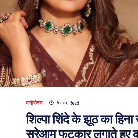
मनोरंजन
6
min.
Read
शिल्पा शिंदे के झूठ का हिना
सरेआम फटकार लगाते हुए क