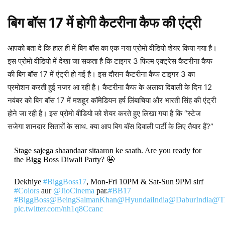
बिग बॉस 17 में होगी कैटरीना कैफ की एंट्री
आपको बता दे कि हाल ही में बिग बॉस का एक नया प्रोमो वीडियो शेयर किया गया है।
इस प्रोमो वीडियो में देखा जा सकता है कि टाइगर 3 फिल्म एक्ट्रेस कैटरीना कैफ
की बिग बॉस 17 में एंट्री हो गई है। इस दौरान कैटरीना कैफ टाइगर 3 का
प्रमोशन करती हुई नजर आ रही है। कैटरीना कैफ के अलावा दिवाली के दिन 12
नवंबर को बिग बॉस 17 में मशहूर कॉमेडियन हर्ष लिंबाचिया और भारती सिंह की एंट्री
होने जा रही है। इस प्रोमो वीडियो को शेयर करते हुए लिखा गया है कि “स्टेज
सजेगा शानदार सितारों के साथ. क्या आप बिग बॉस दिवाली पार्टी के लिए तैयार हैं?”
Stage sajega shaandaar sitaaron ke saath. Are you ready for
the Bigg Boss Diwali Party? 🤩
Dekhiye
#BiggBoss17
, Mon-Fri 10PM & Sat-Sun 9PM sirf
#Colors
aur
@JioCinema
par.
#BB17
#BiggBoss
@BeingSalmanKhan
@HyundaiIndia
@DaburIndia
@T
pic.twitter.com/nh1q8Ccanc