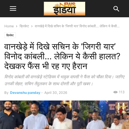
Home
क्रिकेट
वानखेड़े में दिखे सचिन के ‘जिगरी यार’ विनोद कांबली… लेकिन ये कैसी...
क्रिकेट
वानखेड़े में दिखे सचिन के ‘जिगरी यार’
विनोद कांबली… लेकिन ये कैसी हालत?
देखकर फैंस भी रह गए हैरान
विनोद कांबली की वानखेड़े स्टेडियम में भावुक वापसी ने फैंस को चौंका दिया। जानिए
उनकी सेहत, सचिन तेंदुलकर के साथ दोस्ती और पूरी खबर।
113
By
Devanshu panday
-
April 30, 2026