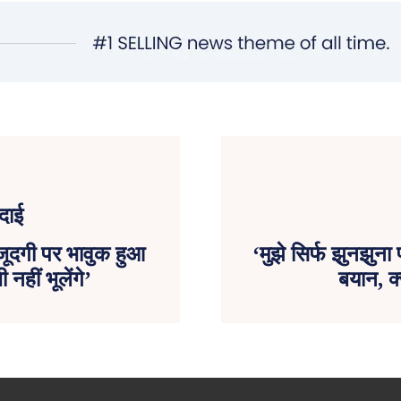
ौजूदगी पर भावुक हुआ
‘मुझे सिर्फ झुनझुन
नहीं भूलेंगे’
बयान, क्