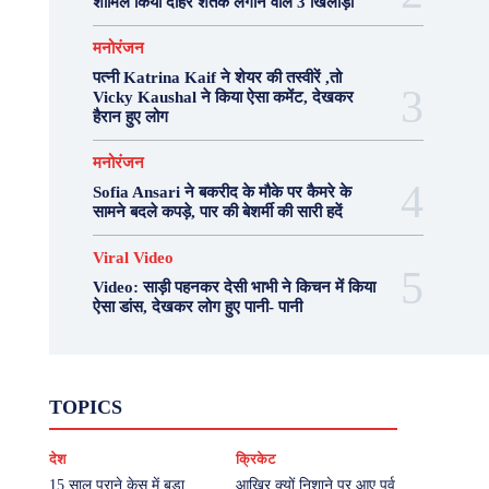
शामिल किया दोहरे शतक लगाने वाले 3 खिलाड़ी
मनोरंजन
पत्नी Katrina Kaif ने शेयर की तस्वीरें ,तो
Vicky Kaushal ने किया ऐसा कमेंट, देखकर
हैरान हुए लोग
मनोरंजन
Sofia Ansari ने बकरीद के मौके पर कैमरे के
सामने बदले कपड़े, पार की बेशर्मी की सारी हदें
Viral Video
Video: साड़ी पहनकर देसी भाभी ने किचन में किया
ऐसा डांस, देखकर लोग हुए पानी- पानी
Fashion
Health
Lifestyle
News
TOPICS
Photography
Recipes
Sport
Travel
UP
Viral Video
एस्ट्रो
करियर
क्रिकेट
देश
क्रिकेट
खेल
टेक्नोलॉजी
दुनिया
देश
बिजनेस
मनोरंजन
राजनीति
वास्तु शास्त्र
15 साल पुराने केस में बड़ा
आखिर क्यों निशाने पर आए पूर्व