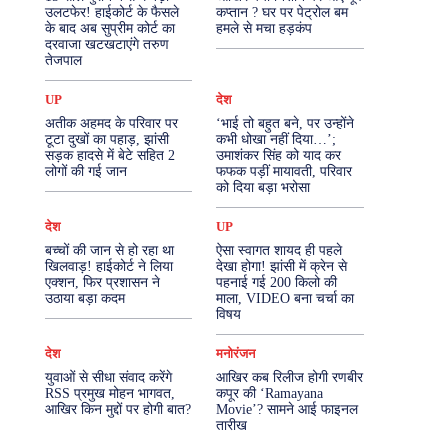
उलटफेर! हाईकोर्ट के फैसले
कप्तान ? घर पर पेट्रोल बम
के बाद अब सुप्रीम कोर्ट का
हमले से मचा हड़कंप
More
दरवाजा खटखटाएंगे तरुण
तेजपाल
UP
देश
अतीक अहमद के परिवार पर
‘भाई तो बहुत बने, पर उन्होंने
टूटा दुखों का पहाड़, झांसी
कभी धोखा नहीं दिया…’;
सड़क हादसे में बेटे सहित 2
उमाशंकर सिंह को याद कर
लोगों की गई जान
फफक पड़ीं मायावती, परिवार
को दिया बड़ा भरोसा
देश
UP
बच्चों की जान से हो रहा था
ऐसा स्वागत शायद ही पहले
खिलवाड़! हाईकोर्ट ने लिया
देखा होगा! झांसी में क्रेन से
एक्शन, फिर प्रशासन ने
पहनाई गई 200 किलो की
उठाया बड़ा कदम
माला, VIDEO बना चर्चा का
विषय
देश
मनोरंजन
युवाओं से सीधा संवाद करेंगे
आखिर कब रिलीज होगी रणबीर
RSS प्रमुख मोहन भागवत,
कपूर की ‘Ramayana
आखिर किन मुद्दों पर होगी बात?
Movie’? सामने आई फाइनल
तारीख