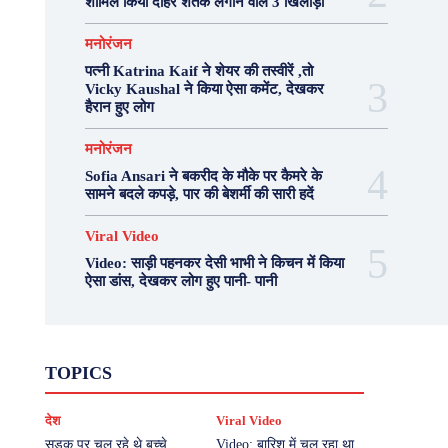
शामिल किया दोहरे शतक लगाने वाले 3 खिलाड़ी
मनोरंजन
पत्नी Katrina Kaif ने शेयर की तस्वीरें ,तो
Vicky Kaushal ने किया ऐसा कमेंट, देखकर
हैरान हुए लोग
मनोरंजन
Sofia Ansari ने बकरीद के मौके पर कैमरे के
सामने बदले कपड़े, पार की बेशर्मी की सारी हदें
Viral Video
Video: साड़ी पहनकर देसी भाभी ने किचन में किया
ऐसा डांस, देखकर लोग हुए पानी- पानी
Fashion
Health
Lifestyle
News
TOPICS
Photography
Recipes
Sport
Travel
UP
Viral Video
एस्ट्रो
करियर
क्रिकेट
देश
Viral Video
खेल
टेक्नोलॉजी
दुनिया
देश
बिजनेस
मनोरंजन
राजनीति
वास्तु शास्त्र
सड़क पर चल रहे थे बच्चे,
Video: बारिश में चल रहा था