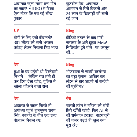
अचानक खुला नाला बना मौत
फुटबॉल मैच, अचानक
का जाल! VIDEO में दिखा
आसमान से गिरी बिजली और
More
ऐसा मंजर कि मच गई चीख-
24 साल के खिलाड़ी की चली
पुकार
गई जान
UP
Blog
योगी के लिए ऐसी दीवानगी!
वीडियो हटाने के बाद मोदी
301 लीटर की भारी-भरकम
सरकार के आगे झुका Meta!
कांवड़ लेकर निकला शिव भक्त
निशिकांत दुबे बोले- यह कानून
की…
देश
Blog
बुआ के घर पहुंची थी रिश्तेदारी
भोजशाला से साध्वी ऋतंभरा
निभाने… लेकिन रात होते ही
का बड़ा ऐलान! आखिर कब
कर दिया ऐसा कांड, पुलिस ने
लंदन से धार आएगी मां वाग्देवी
खोला चौंकाने वाला राज
की प्रतिमा?
देश
देश
अदालत से राहत मिलते ही
चलती ट्रेन में महिला की चोरी-
अयोध्या पहुंचे बृजभूषण शरण
छिपे खींची फोटो, फिर AI से
सिंह, स्वागत के बीच एक शब्द
की शर्मनाक हरकत! सहयात्री
बोलकर निकल गए!
की नजर पड़ते ही खुल गया
पूरा खेल